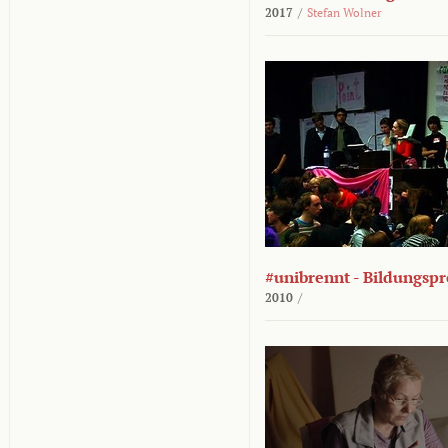
2017
/
Stefan Wolner
#unibrennt - Bildungspr
2010
/