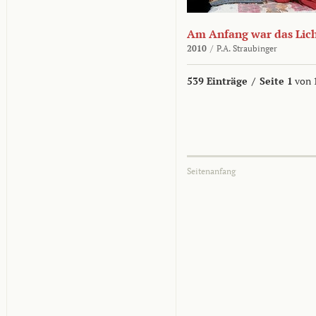
Am Anfang war das Lic
2010
/
P.A. Straubinger
539 Einträge
/
Seite 1
von 
Seitenanfang