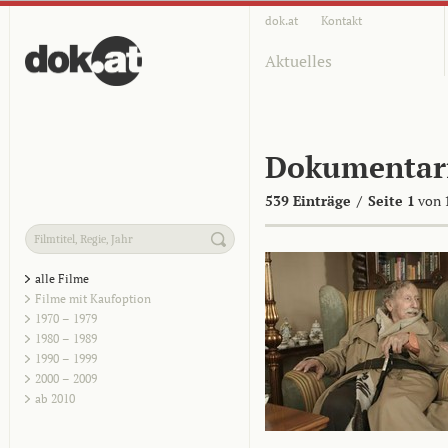
dok.at
Kontakt
Aktuelles
Dokumentar
539 Einträge
/
Seite 1
von 
alle Filme
Filme mit Kaufoption
1970 – 1979
1980 – 1989
1990 – 1999
2000 – 2009
ab 2010