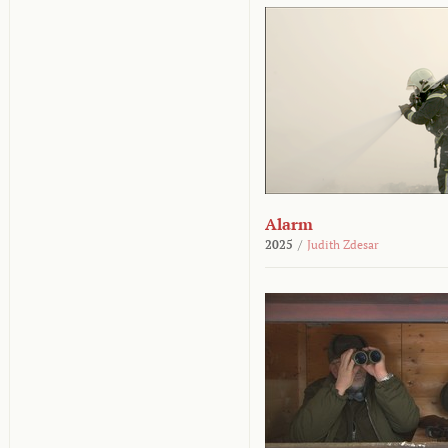
Alarm
2025
/
Judith Zdesar