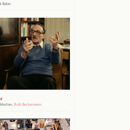
k Baker
ur
chholzer,
Ruth Beckermann