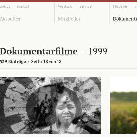
dok.at
Kontakt
Vorstand
Service
Förderer
F
Aktuelles
Mitglieder
Dokumenta
Dokumentarfilme
– 1999
539 Einträge
/
Seite 18
von 18