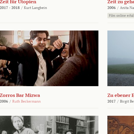
Zeit für Utopien
Zeit zu geh
2017 - 2018
/
Kurt Langbein
2006
/
Anita N
Film online erhäl
Zorros Bar Mizwa
Zu ebener 
2006
/
Ruth Beckermann
2017
/
Birgit B