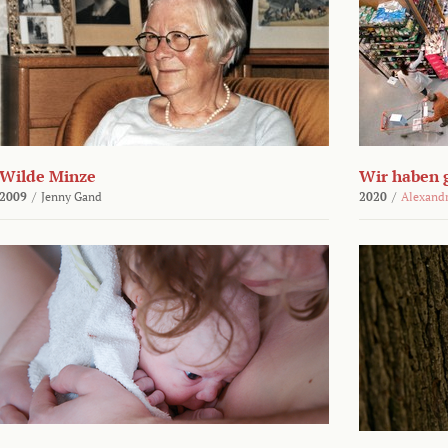
Wilde Minze
Wir haben 
2009
/
Jenny Gand
2020
/
Alexand