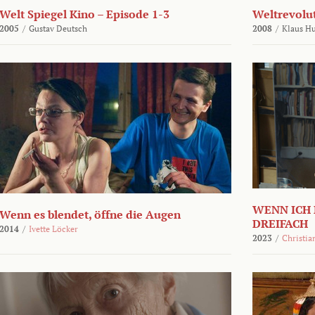
Welt Spiegel Kino – Episode 1-3
Weltrevolu
2005
/
Gustav Deutsch
2008
/
Klaus H
WENN ICH 
Wenn es blendet, öffne die Augen
DREIFACH
2014
/
Ivette Löcker
2023
/
Christia