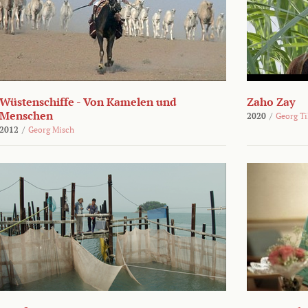
Wüstenschiffe - Von Kamelen und
Zaho Zay
Menschen
2020
/
Georg Ti
2012
/
Georg Misch