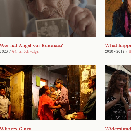
Wer hat Angst vor Braunau?
What happi
2023
/
Günter Schwaiger
2010 - 2012
/
H
Whores´Glory
Widerstand