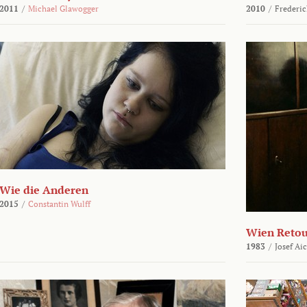
2011
/
Michael Glawogger
2010
/
Frederic
Wie die Anderen
2015
/
Constantin Wulff
Wien Reto
1983
/
Josef Ai