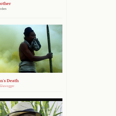
other
arden
n's Death
 Glawogger