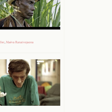
ller
,
Maéva Ranaïvojaona