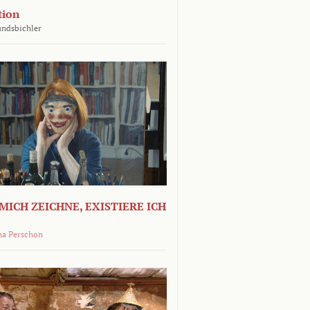
tion
undsbichler
MICH ZEICHNE, EXISTIERE ICH
na Perschon