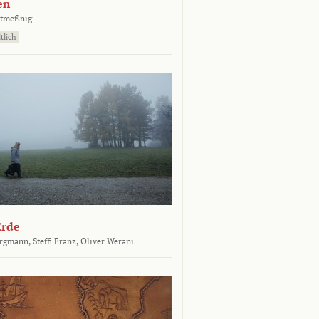
en
atmeßnig
tlich
Erde
ergmann,
Steffi Franz,
Oliver Werani