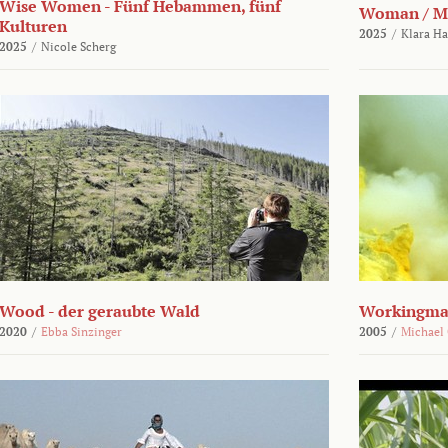
Wise Women - Fünf Hebammen, fünf
Woman / M
Kulturen
2025
/
Klara H
2025
/
Nicole Scherg
Wood - der geraubte Wald
Workingma
2020
/
Ebba Sinzinger
2005
/
Michael