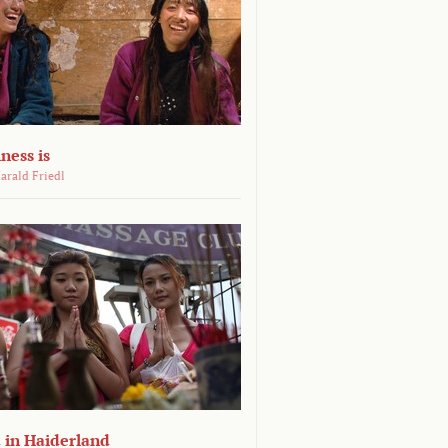
ness is
arald Friedl
 in Haiderland