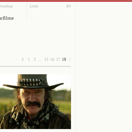
ilmshop
Links
EN
rfilme
1
2
…
15
16
17
18