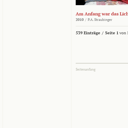
Am Anfang war das Lic
2010
/
P.A. Straubinger
539 Einträge
/
Seite 1
von 
Seitenanfang