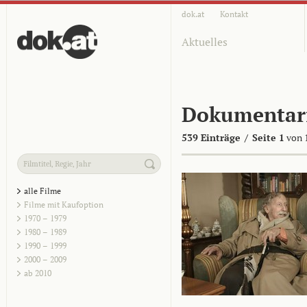
dok.at
Kontakt
Aktuelles
Dokumentar
539 Einträge
/
Seite 1
von 
alle Filme
Filme mit Kaufoption
1970 – 1979
1980 – 1989
1990 – 1999
2000 – 2009
ab 2010