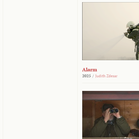
Alarm
2025
/
Judith Zdesar