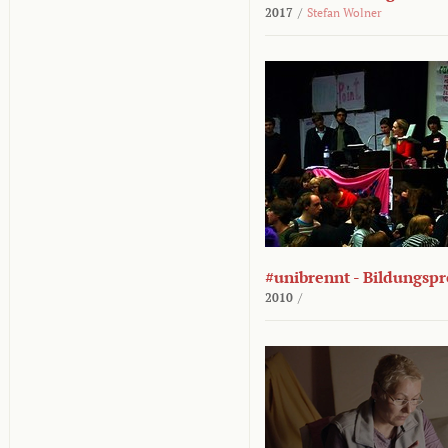
2017
/
Stefan Wolner
#unibrennt - Bildungspr
2010
/