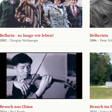
Bellaria - so lange wir leben!
Bellavista
2002
/
Douglas Wolfsperger
2006
/
Peter Sc
Besuch aus China
Besuch im 
2024
/
Paul Rosdy
2024
/
Katrin S