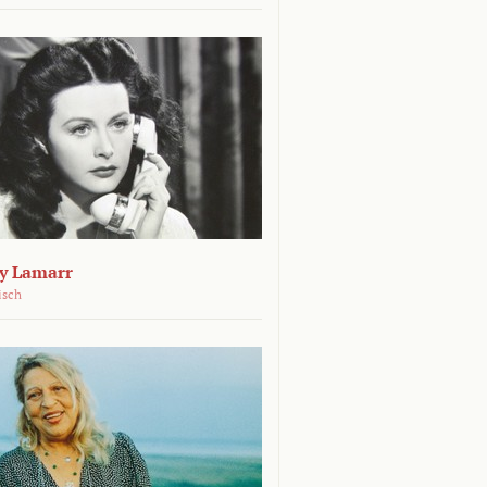
dy Lamarr
isch