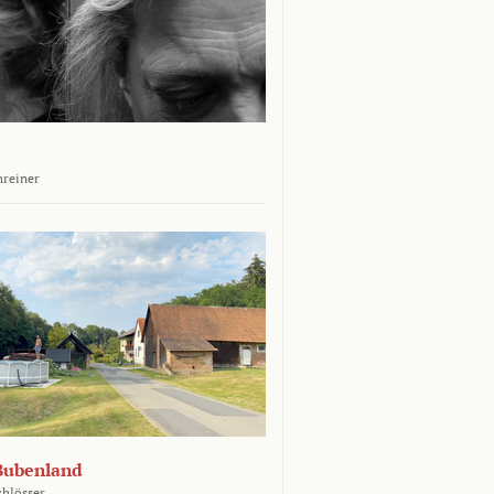
hreiner
Bubenland
chlösser