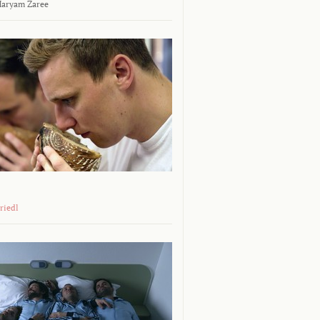
aryam Zaree
riedl