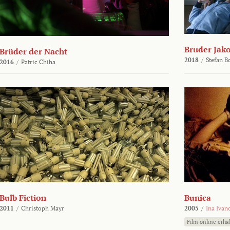
Bruder Jako
Brüder der Nacht
2018
/
Stefan 
2016
/
Patric Chiha
Bulb Fiction
Bunica
2011
/
Christoph Mayr
2005
/
Ina Ivan
Film online erhäl