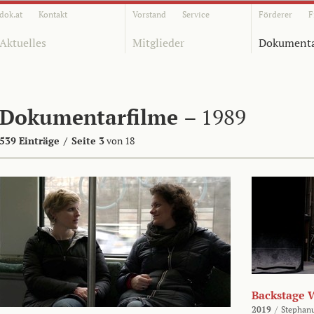
dok.at
Kontakt
Vorstand
Service
Förderer
F
Aktuelles
Mitglieder
Dokumenta
Dokumentarfilme
– 1989
539 Einträge
/
Seite 3
von 18
Backstage 
2019
/
Stephan