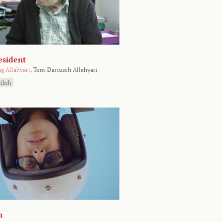
esident
g Allahyari
,
Tom-Dariusch Allahyari
tlich
n