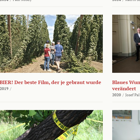
BIER! Der beste Film, der je gebraut wurde
Blaues Wund
verändert
2019
/
2020
/
Josef Pa