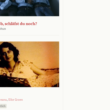
b, schläfst du noch?
Bohun
ceanu
,
Elke Groen
tlich