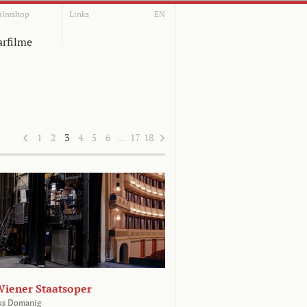
ilmshop
Links
EN
rfilme
1
2
3
4
5
6
…
17
18
Wiener Staatsoper
us Domanig