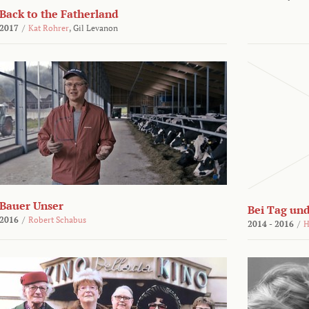
Back to the Fatherland
2017
/
Kat Rohrer
,
Gil Levanon
Bauer Unser
Bei Tag und
2016
/
Robert Schabus
2014 - 2016
/
H