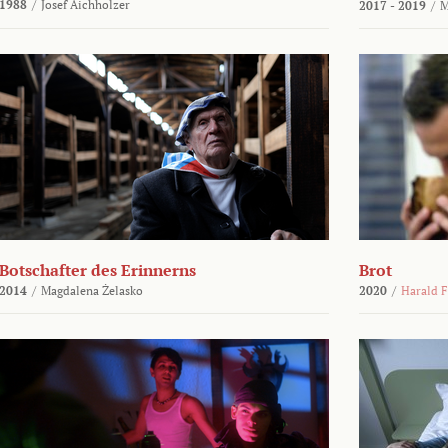
1988
/
Josef Aichholzer
2017 - 2019
/
M
Botschafter des Erinnerns
Brot
2014
/
Magdalena Żelasko
2020
/
Harald F