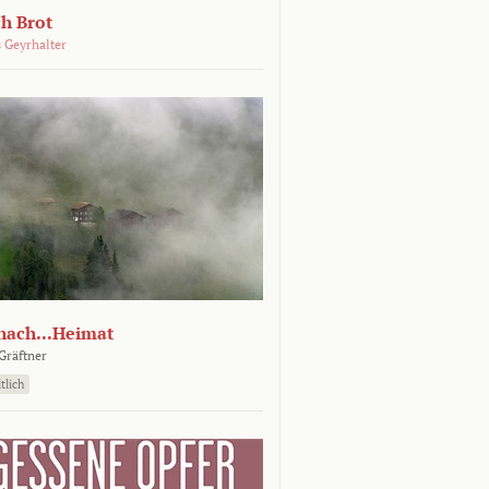
ch Brot
 Geyrhalter
nach...Heimat
Gräftner
tlich