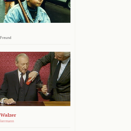
 Freund
 Walzer
ckermann