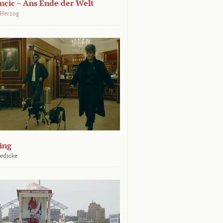
ncic – Ans Ende der Welt
 Herzog
ing
Jedicke