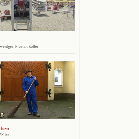
tweniger,
Florian Kofler
eben
Zeller