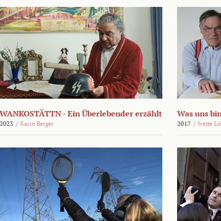
WANKOSTÄTTN - Ein Überlebender erzählt
Was uns bi
2023
/
Karin Berger
2017
/
Ivette L