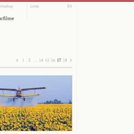
ilmshop
Links
EN
rfilme
1
2
…
14
15
16
17
18