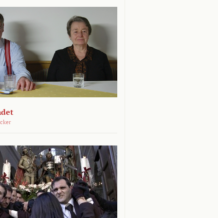
ndet
öcker