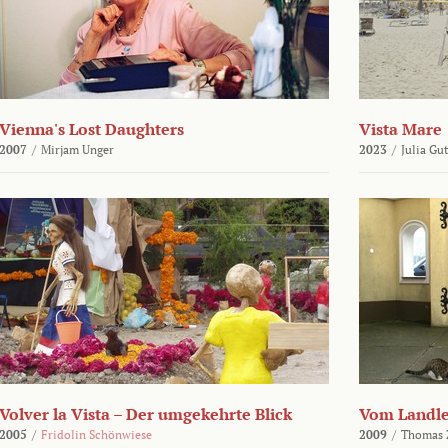
Vienna's Lost Daughters
Vista Mare
2007
/
Mirjam Unger
2023
/
Julia Gu
Volver la Vista – Der umgekehrte Blick
Vom Landl
2005
/
Fridolin Schönwiese
2009
/
Thomas 