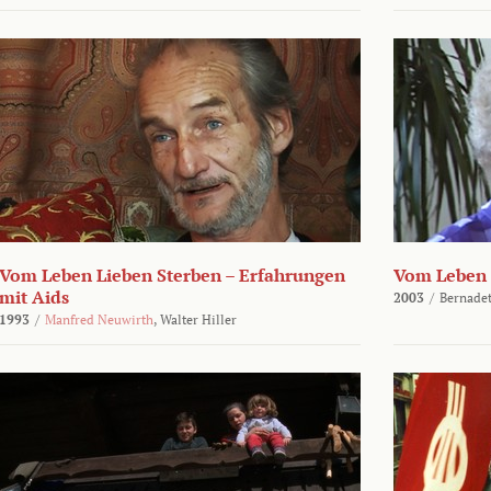
Vom Leben Lieben Sterben – Erfahrungen
Vom Leben 
mit Aids
2003
/
Bernadet
1993
/
Manfred Neuwirth
,
Walter Hiller