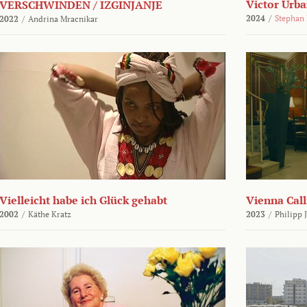
Victor Urba
VERSCHWINDEN / IZGINJANJE
2024
/
Stephan
2022
/
Andrina Mracnikar
Vielleicht habe ich Glück gehabt
Vienna Call
2002
/
Käthe Kratz
2023
/
Philipp 