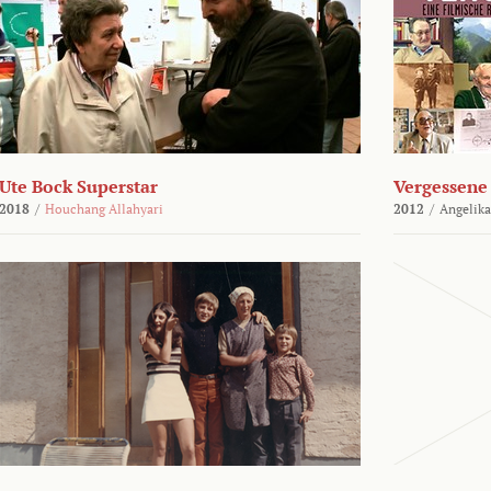
Ute Bock Superstar
Vergessene 
2018
/
Houchang Allahyari
2012
/
Angelika