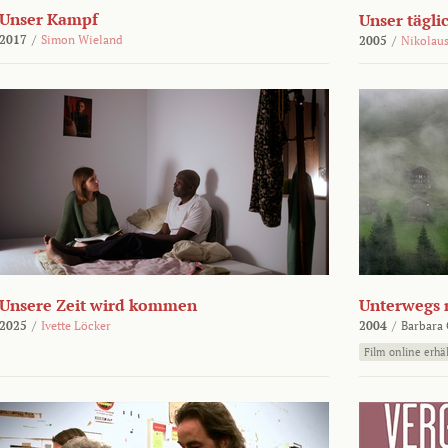
Unser Kampf
Unser tägli
2017
/
Simon Wieland
2005
/
Nikolaus
Unsere Zeit wird kommen
Unterwegs 
2025
/
Ivette Löcker
2004
/
Barbara 
Film online erhäl