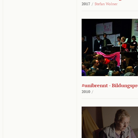
2017
/
Stefan Wolner
#unibrennt - Bildungspr
2010
/