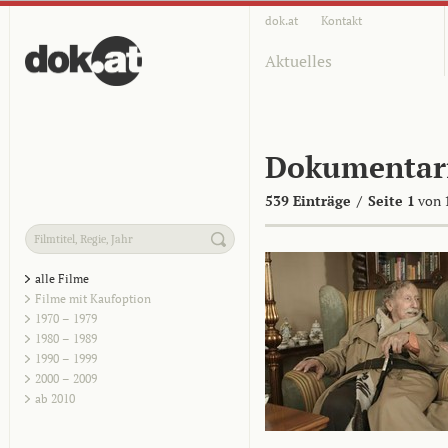
dok.at
Kontakt
Aktuelles
Dokumentar
539 Einträge
/
Seite 1
von 
alle Filme
Filme mit Kaufoption
1970 – 1979
1980 – 1989
1990 – 1999
2000 – 2009
ab 2010