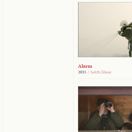
Alarm
2025
/
Judith Zdesar