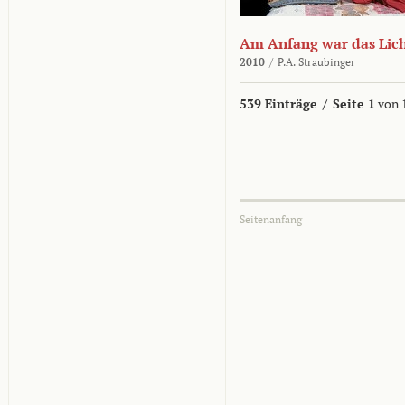
Am Anfang war das Lic
2010
/
P.A. Straubinger
539 Einträge
/
Seite 1
von 
Seitenanfang