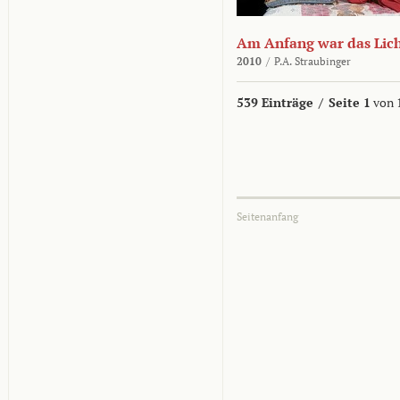
Am Anfang war das Lic
2010
/
P.A. Straubinger
539 Einträge
/
Seite 1
von 
Seitenanfang