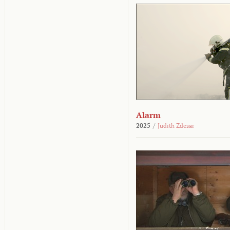
Alarm
2025
/
Judith Zdesar