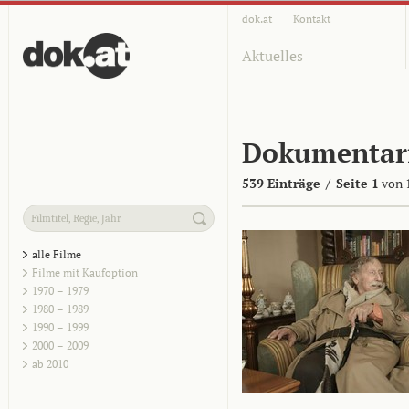
dok.at
Kontakt
Aktuelles
Dokumentar
539 Einträge
/
Seite 1
von 
alle Filme
Filme mit Kaufoption
1970 – 1979
1980 – 1989
1990 – 1999
2000 – 2009
ab 2010