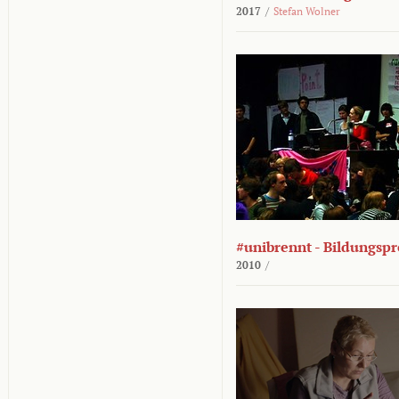
2017
/
Stefan Wolner
#unibrennt - Bildungspr
2010
/