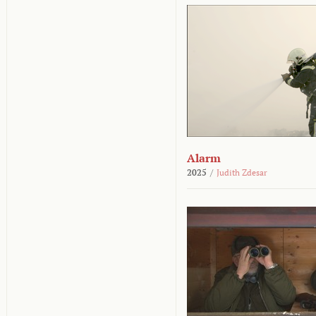
Alarm
2025
/
Judith Zdesar