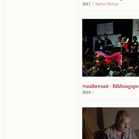
2017
/
Stefan Wolner
#unibrennt - Bildungspr
2010
/