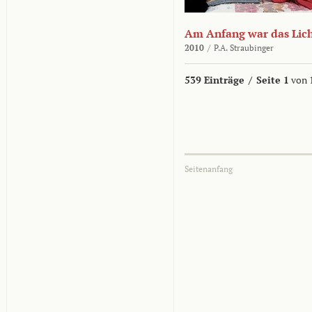
Am Anfang war das Lic
2010
/
P.A. Straubinger
539 Einträge
/
Seite 1
von 
Seitenanfang