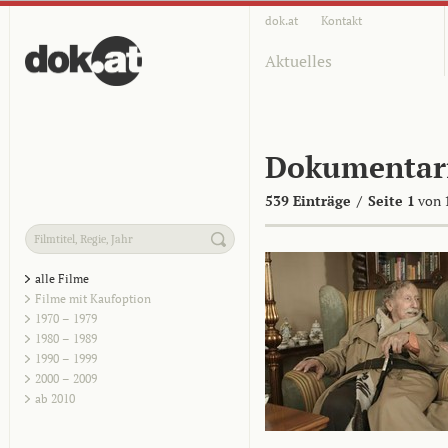
dok.at
Kontakt
Aktuelles
Dokumentar
539 Einträge
/
Seite 1
von 
alle Filme
Filme mit Kaufoption
1970 – 1979
1980 – 1989
1990 – 1999
2000 – 2009
ab 2010