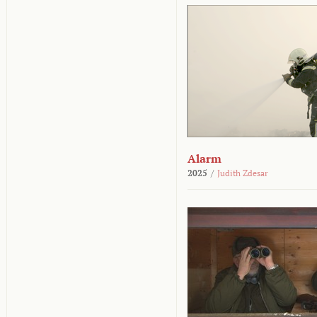
Alarm
2025
/
Judith Zdesar