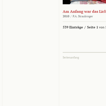
Am Anfang war das Lic
2010
/
P.A. Straubinger
539 Einträge
/
Seite 1
von 
Seitenanfang