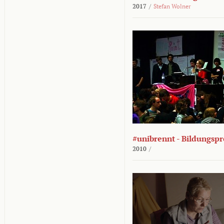
2017
/
Stefan Wolner
#unibrennt - Bildungspr
2010
/