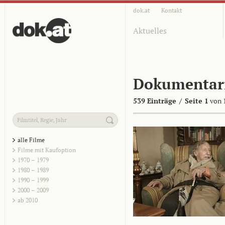
dok.at
Kontakt
Aktuelles
Dokumentar
539 Einträge
/
Seite 1
von 
alle Filme
Filme mit Kaufoption
1970 – 1979
1980 – 1989
1990 – 1999
2000 – 2009
ab 2010