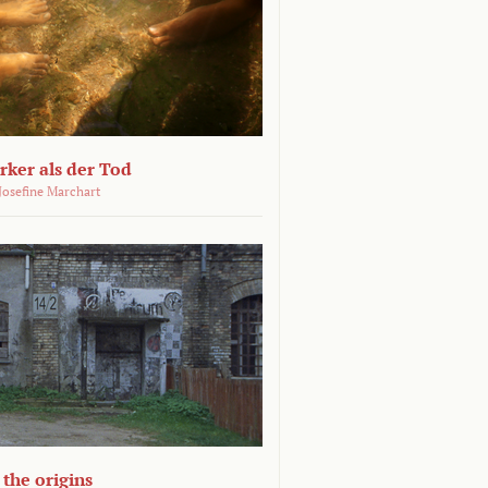
ärker als der Tod
 Josefine Marchart
the origins