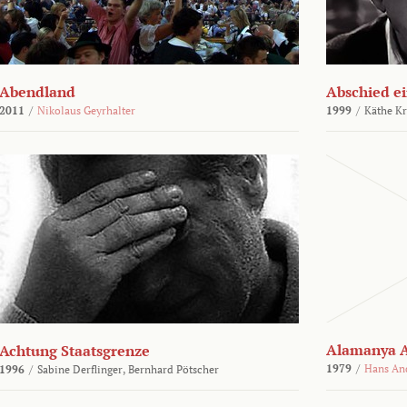
Abendland
Abschied ei
2011
/
Nikolaus Geyrhalter
1999
/
Käthe Kr
Alamanya A
Achtung Staatsgrenze
1979
/
Hans An
1996
/
Sabine Derflinger,
Bernhard Pötscher