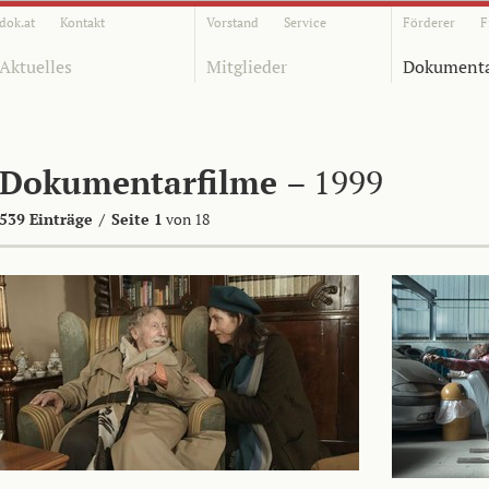
dok.at
Kontakt
Vorstand
Service
Förderer
F
Aktuelles
Mitglieder
Dokumenta
Dokumentarfilme
– 1999
539 Einträge
/
Seite 1
von 18