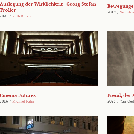
Auslegung der Wirklichkeit - Georg Stefan
Bewegungen
Troller
2019
/
Sebasti
2021
/
Ruth Rieser
Cinema Futures
Freud, der 
2016
/
Michael Palm
2025
/
Yair Qed