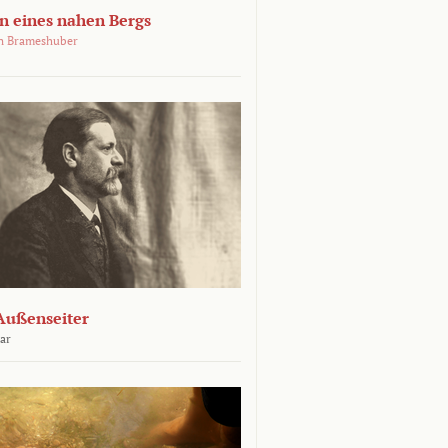
 eines nahen Bergs
an Brameshuber
Außenseiter
ar