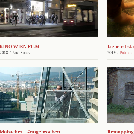
KINO WIEN FILM
Liebe ist st
2018
/
Paul Rosdy
2019
/
Patricia
Mabacher – #ungebrochen
Remapping 