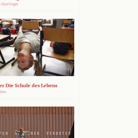
 Gierlinger
r Die Schule des Lebens
ttler