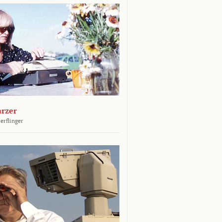
arzer
erflinger