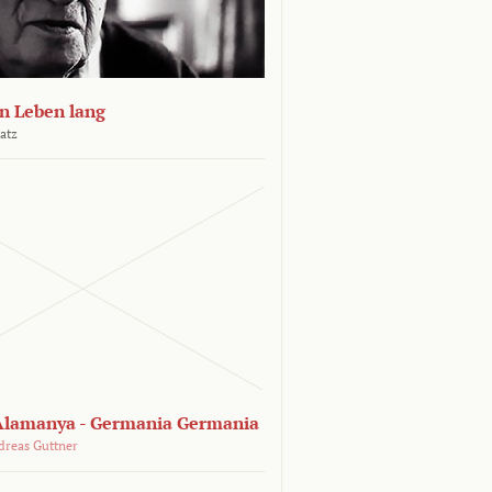
n Leben lang
atz
lamanya - Germania Germania
dreas Guttner