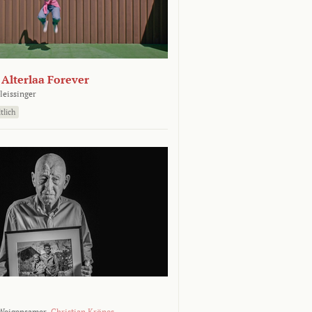
- Alterlaa Forever
leissinger
tlich
Weigensamer,
Christian Krönes