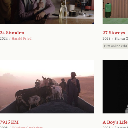
24 Stunden
27 Storeys 
2024
/
Harald Friedl
2023
/
Bianca G
Film online erhäl
7915 KM
A Boy's Life
2008
/
Nikolaus Geyrhalter
2023
/
Florian 