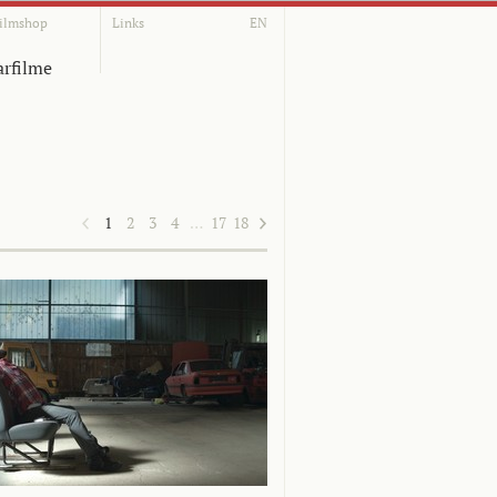
ilmshop
Links
EN
rfilme
1
2
3
4
…
17
18