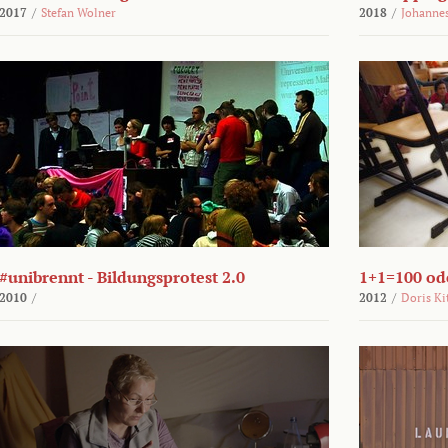
2017
/
Stefan Wolner
2018
/
Johannes
#unibrennt - Bildungsprotest 2.0
1+1=100 ode
2010
/
2012
/
Doris Ki