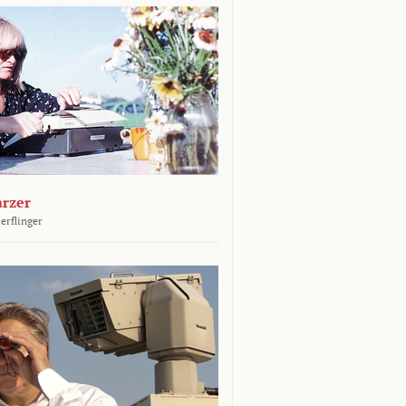
arzer
erflinger