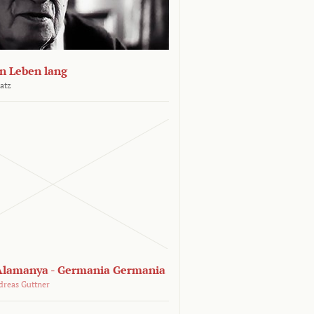
n Leben lang
atz
lamanya - Germania Germania
dreas Guttner