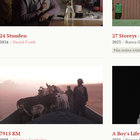
24 Stunden
27 Storeys 
2024
/
Harald Friedl
2023
/
Bianca G
Film online erhäl
7915 KM
A Boy's Life
2008
/
Nikolaus Geyrhalter
2023
/
Florian 