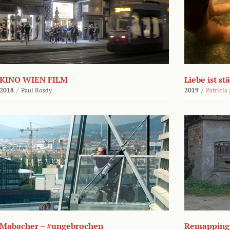
KINO WIEN FILM
Liebe ist st
2018
/
Paul Rosdy
2019
/
Patricia
Mabacher – #ungebrochen
Remapping 