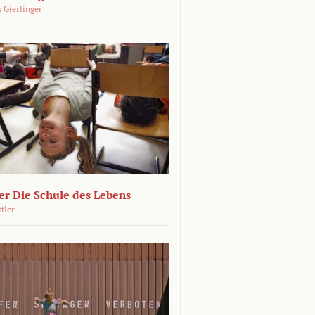
 Gierlinger
r Die Schule des Lebens
ttler