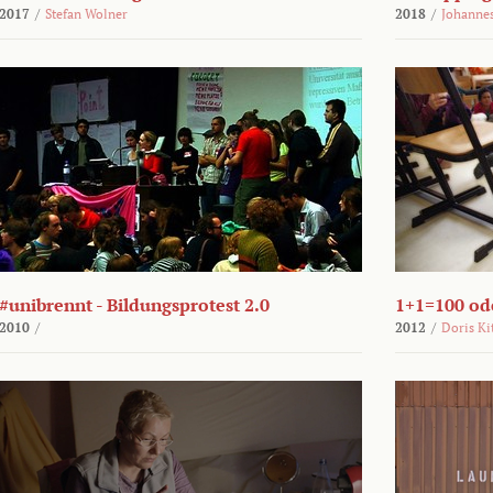
2017
/
Stefan Wolner
2018
/
Johannes
#unibrennt - Bildungsprotest 2.0
1+1=100 ode
2010
/
2012
/
Doris Ki