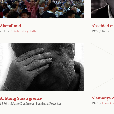
Abendland
Abschied ei
2011
/
Nikolaus Geyrhalter
1999
/
Käthe Kr
Alamanya A
Achtung Staatsgrenze
1979
/
Hans An
1996
/
Sabine Derflinger,
Bernhard Pötscher