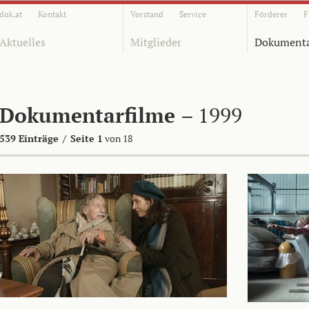
dok.at
Kontakt
Vorstand
Service
Förderer
F
Aktuelles
Mitglieder
Dokumenta
Dokumentarfilme
– 1999
539 Einträge
/
Seite 1
von 18