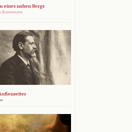
 eines nahen Bergs
an Brameshuber
Außenseiter
ar