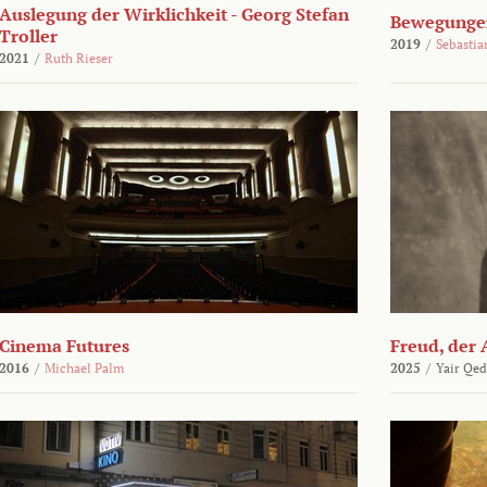
Auslegung der Wirklichkeit - Georg Stefan
Bewegungen
Troller
2019
/
Sebasti
2021
/
Ruth Rieser
Cinema Futures
Freud, der 
2016
/
Michael Palm
2025
/
Yair Qed