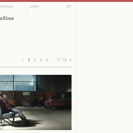
ilmshop
Links
EN
rfilme
1
2
3
4
…
17
18