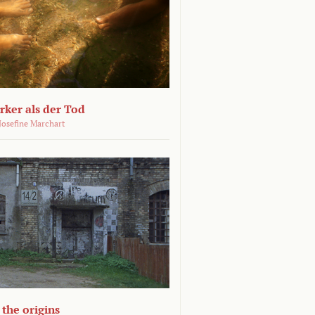
ärker als der Tod
 Josefine Marchart
the origins