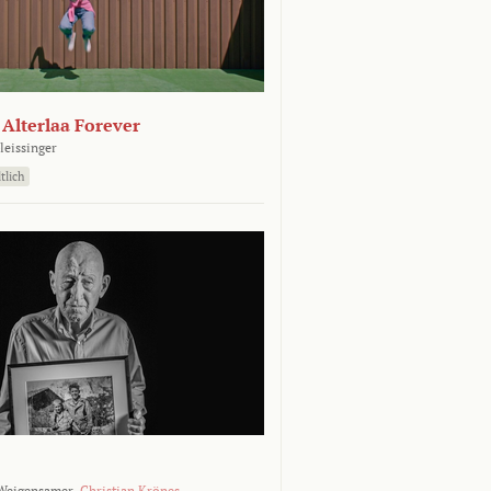
- Alterlaa Forever
leissinger
tlich
Weigensamer,
Christian Krönes