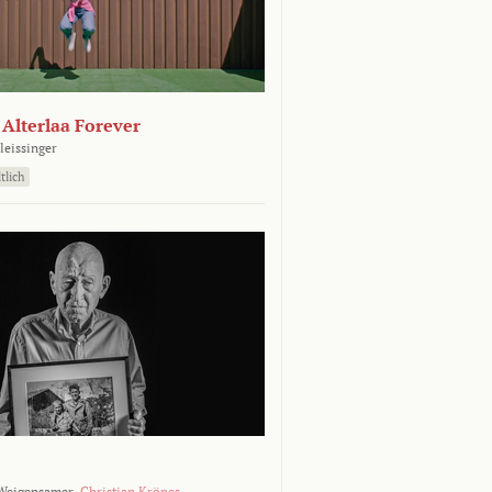
- Alterlaa Forever
leissinger
tlich
Weigensamer,
Christian Krönes