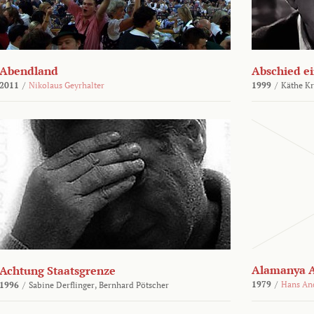
Abendland
Abschied ei
2011
/
Nikolaus Geyrhalter
1999
/
Käthe Kr
Alamanya A
Achtung Staatsgrenze
1979
/
Hans An
1996
/
Sabine Derflinger,
Bernhard Pötscher