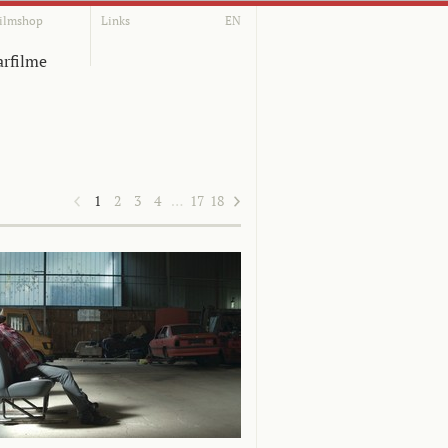
ilmshop
Links
EN
rfilme
1
2
3
4
…
17
18