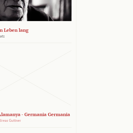
n Leben lang
atz
lamanya - Germania Germania
dreas Guttner