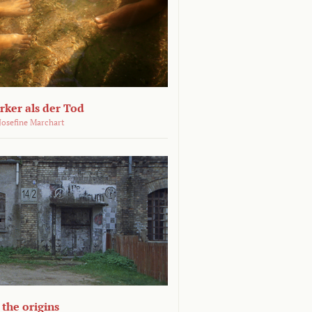
ärker als der Tod
 Josefine Marchart
the origins