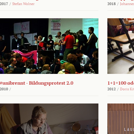
2017
/
Stefan Wolner
2018
/
Johannes
#unibrennt - Bildungsprotest 2.0
1+1=100 ode
2010
/
2012
/
Doris Ki