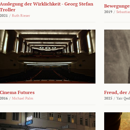
Auslegung der Wirklichkeit - Georg Stefan
Bewegungen
Troller
2019
/
Sebasti
2021
/
Ruth Rieser
Cinema Futures
Freud, der 
2016
/
Michael Palm
2025
/
Yair Qed