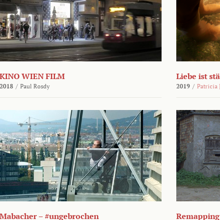
KINO WIEN FILM
Liebe ist st
2018
/
Paul Rosdy
2019
/
Patricia
Mabacher – #ungebrochen
Remapping 