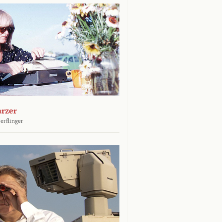
arzer
erflinger