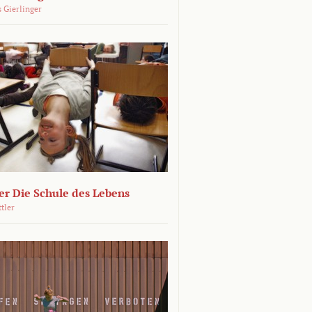
 Gierlinger
r Die Schule des Lebens
ttler