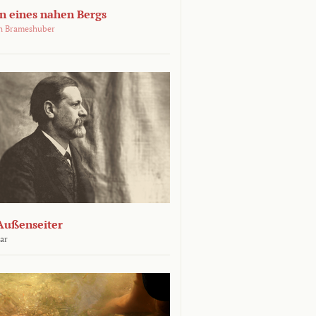
 eines nahen Bergs
an Brameshuber
Außenseiter
ar