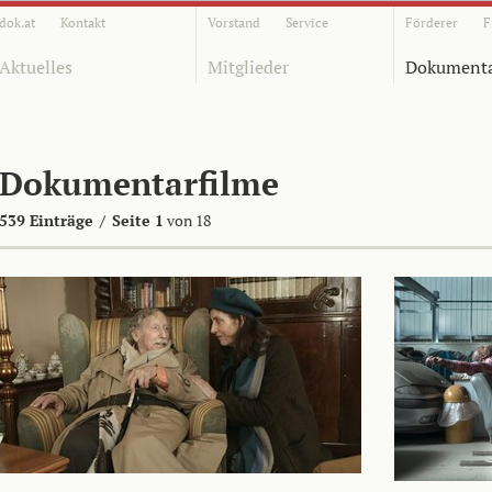
dok.at
Kontakt
Vorstand
Service
Förderer
F
Aktuelles
Mitglieder
Dokumenta
Dokumentarfilme
539 Einträge
/
Seite 1
von 18