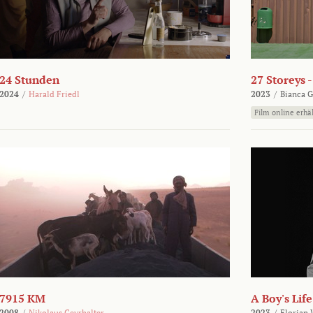
24 Stunden
27 Storeys 
2024
/
Harald Friedl
2023
/
Bianca G
Film online erhäl
7915 KM
A Boy's Life
2008
/
Nikolaus Geyrhalter
2023
/
Florian 