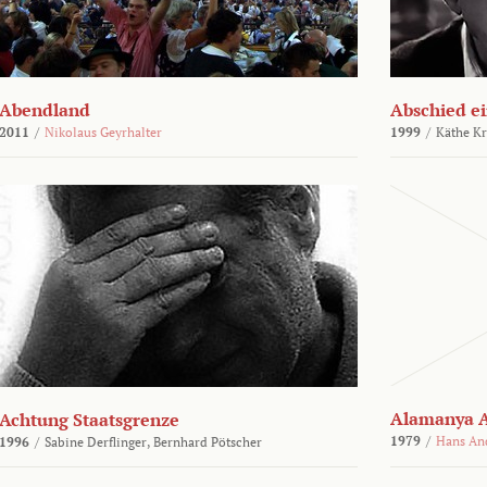
Abendland
Abschied ei
2011
/
Nikolaus Geyrhalter
1999
/
Käthe Kr
Alamanya A
Achtung Staatsgrenze
1979
/
Hans An
1996
/
Sabine Derflinger,
Bernhard Pötscher