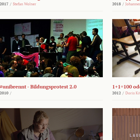
2017
/
Stefan Wolner
2018
/
Johannes
#unibrennt - Bildungsprotest 2.0
1+1=100 ode
2010
/
2012
/
Doris Ki