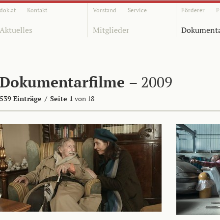
dok.at
Kontakt
Vorstand
Service
Förderer
F
Aktuelles
Mitglieder
Dokumenta
Dokumentarfilme
– 2009
539 Einträge
/
Seite 1
von 18