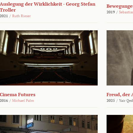
Auslegung der Wirklichkeit - Georg Stefan
Bewegungen
Troller
2019
/
Sebasti
2021
/
Ruth Rieser
Cinema Futures
Freud, der 
2016
/
Michael Palm
2025
/
Yair Qed