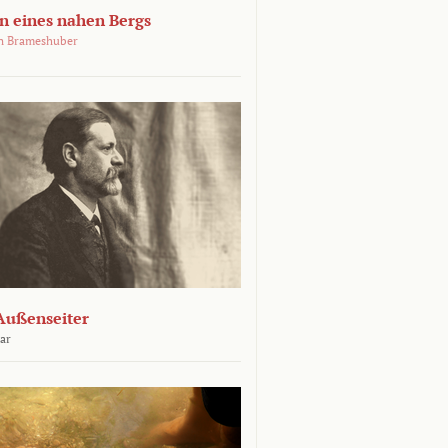
 eines nahen Bergs
an Brameshuber
Außenseiter
ar