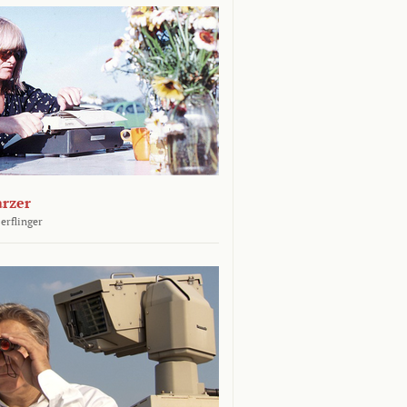
arzer
erflinger