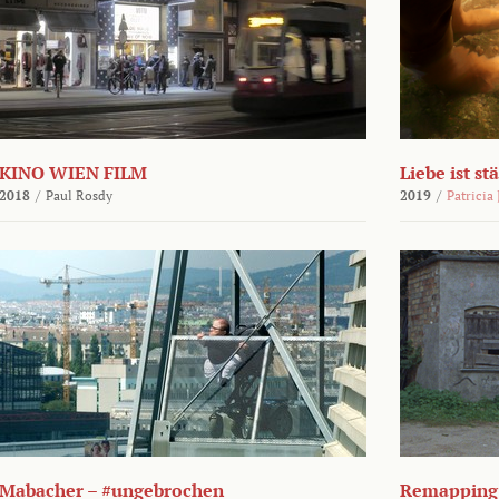
KINO WIEN FILM
Liebe ist st
2018
/
Paul Rosdy
2019
/
Patricia
Mabacher – #ungebrochen
Remapping 