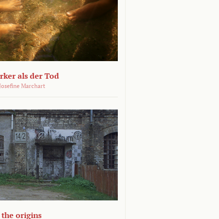
ärker als der Tod
 Josefine Marchart
the origins