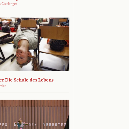
 Gierlinger
r Die Schule des Lebens
ttler