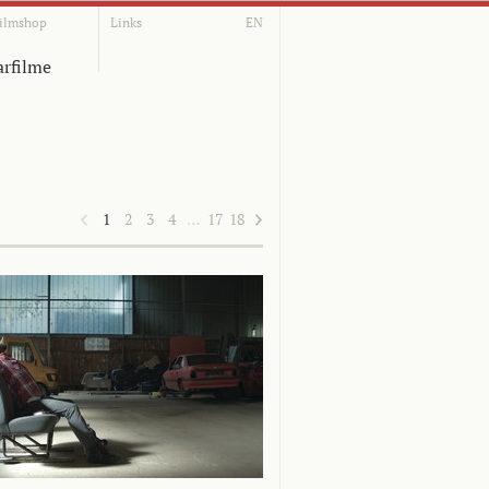
ilmshop
Links
EN
rfilme
1
2
3
4
…
17
18