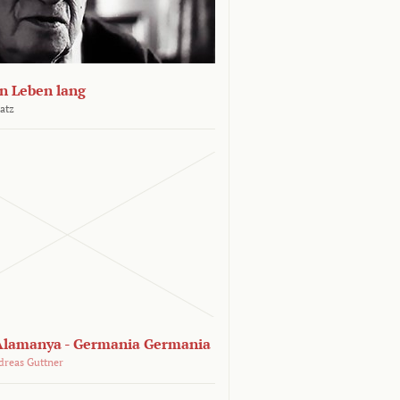
n Leben lang
atz
lamanya - Germania Germania
dreas Guttner