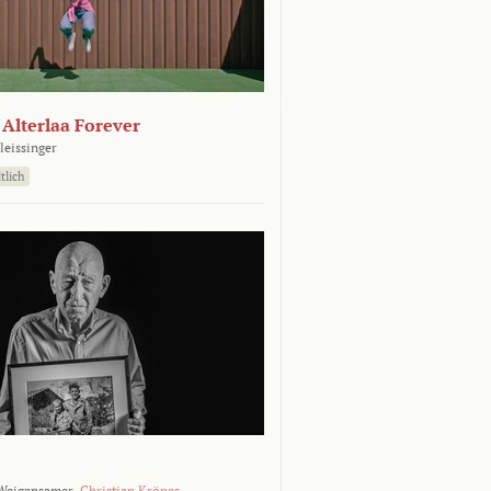
- Alterlaa Forever
leissinger
tlich
Weigensamer,
Christian Krönes