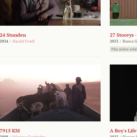
24 Stunden
27 Storeys 
2024
/
Harald Friedl
2023
/
Bianca G
Film online erhäl
7915 KM
A Boy's Life
2008
/
Nikolaus Geyrhalter
2023
/
Florian 