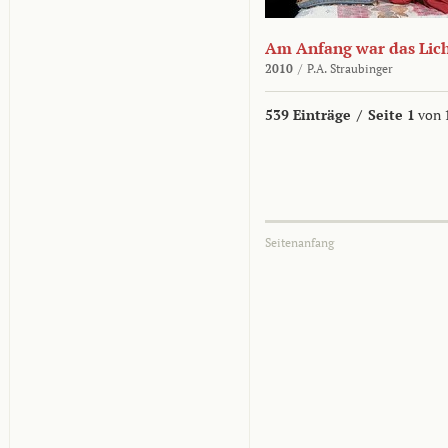
Am Anfang war das Lic
2010
/
P.A. Straubinger
539 Einträge
/
Seite 1
von 
Seitenanfang