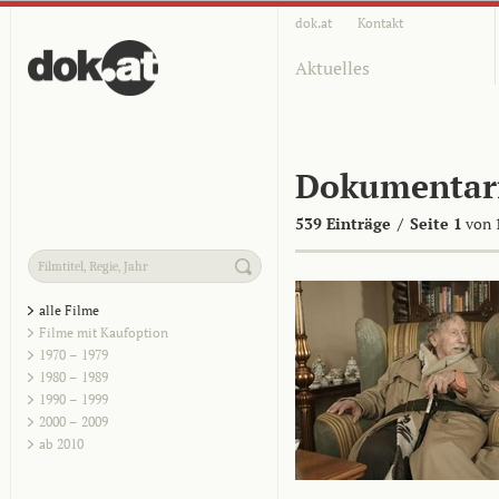
dok.at
Kontakt
Aktuelles
Dokumentar
539 Einträge
/
Seite 1
von 
alle Filme
Filme mit Kaufoption
1970 – 1979
1980 – 1989
1990 – 1999
2000 – 2009
ab 2010