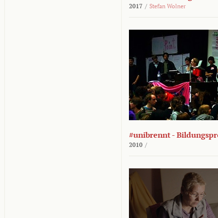
2017
/
Stefan Wolner
#unibrennt - Bildungspr
2010
/