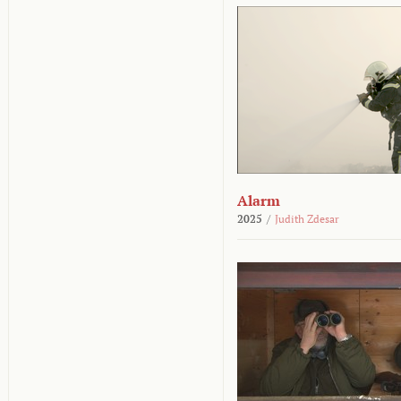
Alarm
2025
/
Judith Zdesar