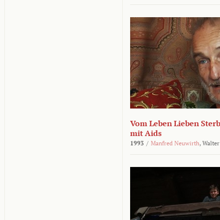
Vom Leben Lieben Sterb
mit Aids
1993
/
Manfred Neuwirth
,
Walter