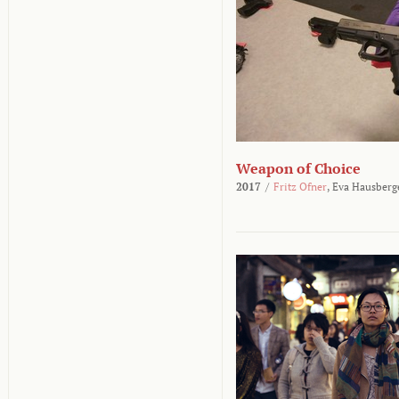
Weapon of Choice
2017
/
Fritz Ofner
,
Eva Hausberg