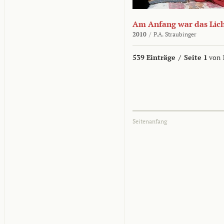
Am Anfang war das Lic
2010
/
P.A. Straubinger
539 Einträge
/
Seite 1
von 
Seitenanfang