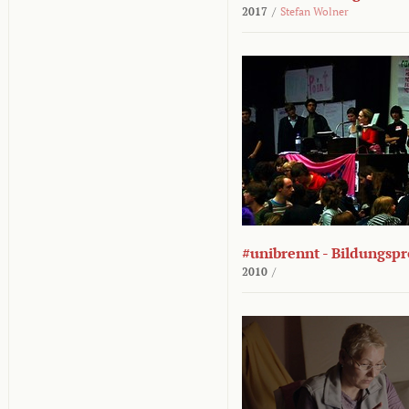
2017
/
Stefan Wolner
#unibrennt - Bildungspr
2010
/