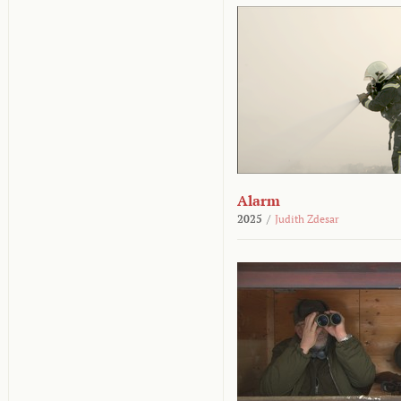
Alarm
2025
/
Judith Zdesar