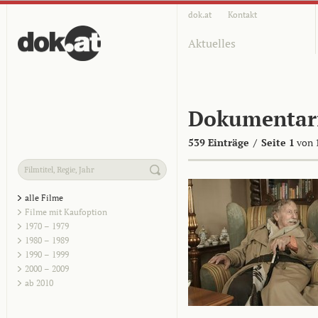
dok.at
Kontakt
Aktuelles
Dokumentar
539 Einträge
/
Seite 1
von 
alle Filme
Filme mit Kaufoption
1970 – 1979
1980 – 1989
1990 – 1999
2000 – 2009
ab 2010