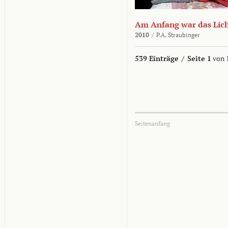
Am Anfang war das Lic
2010
/
P.A. Straubinger
539 Einträge
/
Seite 1
von 
Seitenanfang