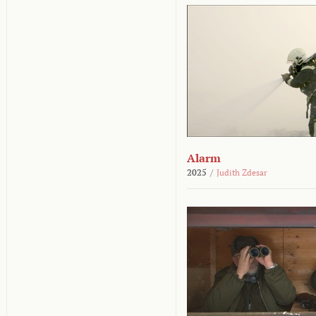
Alarm
2025
/
Judith Zdesar