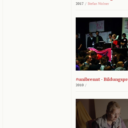
2017
/
Stefan Wolner
#unibrennt - Bildungspr
2010
/