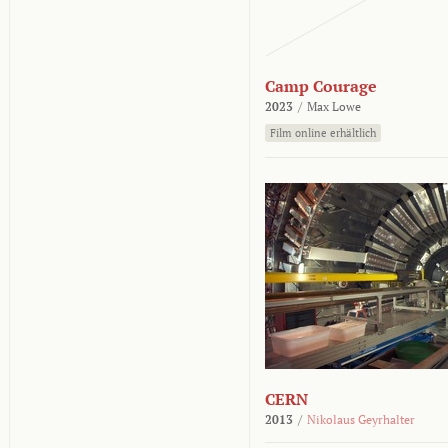
Camp Courage
2023
/
Max Lowe
Film online erhältlich
CERN
2013
/
Nikolaus Geyrhalter