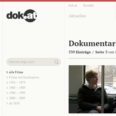
dok.at
Kontakt
Aktuelles
Dokumentar
539 Einträge
/
Seite 3
von 
alle Filme
Filme mit Kaufoption
1970 – 1979
1980 – 1989
1990 – 1999
2000 – 2009
ab 2010