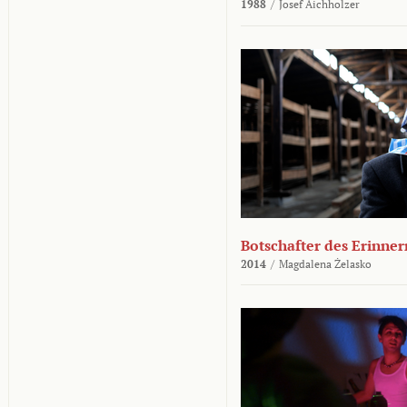
1988
/
Josef Aichholzer
Botschafter des Erinner
2014
/
Magdalena Żelasko