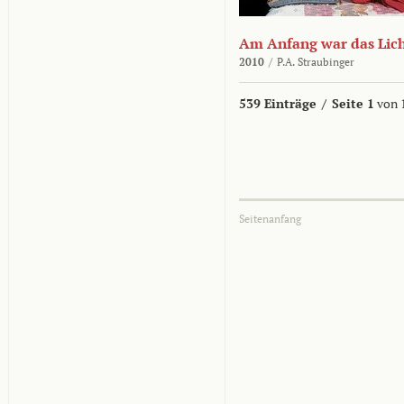
Am Anfang war das Lic
2010
/
P.A. Straubinger
539 Einträge
/
Seite 1
von 
Seitenanfang