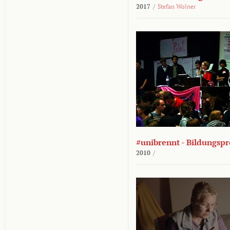
2017
/
Stefan Wolner
#unibrennt - Bildungspr
2010
/