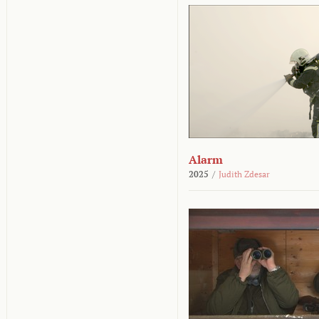
Alarm
2025
/
Judith Zdesar