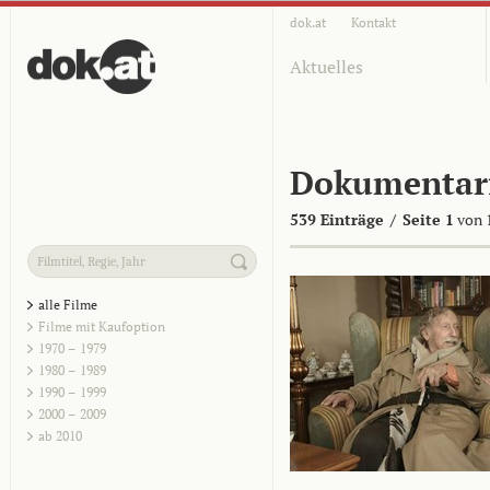
dok.at
Kontakt
Aktuelles
Dokumentar
539 Einträge
/
Seite 1
von 
alle Filme
Filme mit Kaufoption
1970 – 1979
1980 – 1989
1990 – 1999
2000 – 2009
ab 2010