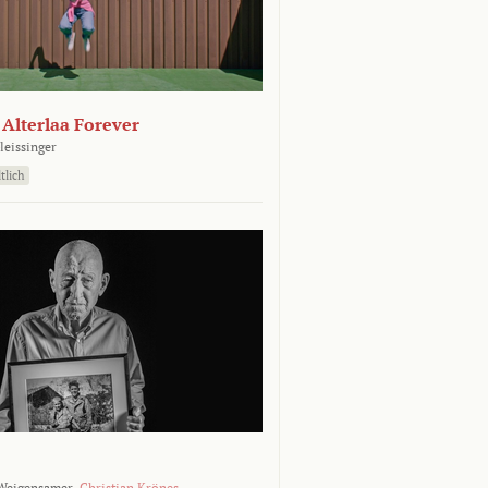
- Alterlaa Forever
leissinger
tlich
Weigensamer,
Christian Krönes