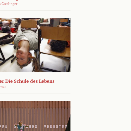
 Gierlinger
r Die Schule des Lebens
ttler