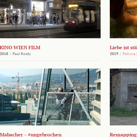
KINO WIEN FILM
Liebe ist st
2018
/
Paul Rosdy
2019
/
Patricia
Mabacher – #ungebrochen
Remapping 