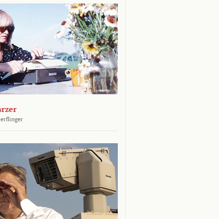
arzer
erflinger