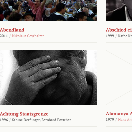
Abendland
Abschied ei
2011
/
Nikolaus Geyrhalter
1999
/
Käthe Kr
Alamanya A
Achtung Staatsgrenze
1979
/
Hans An
1996
/
Sabine Derflinger,
Bernhard Pötscher