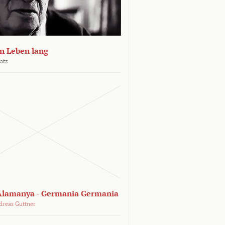
n Leben lang
atz
lamanya - Germania Germania
dreas Guttner