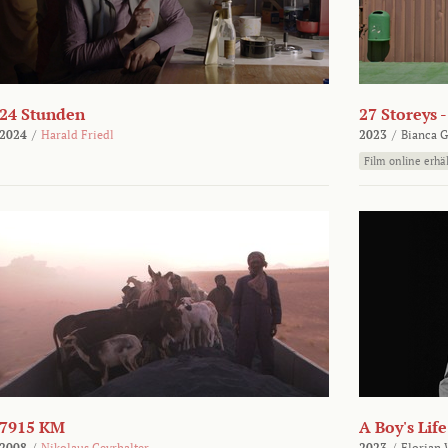
24 Stunden
27 Storeys 
2024
/
Harald Friedl
2023
/
Bianca G
Film online erhäl
7915 KM
A Boy's Life
2008
/
Nikolaus Geyrhalter
2023
/
Florian 