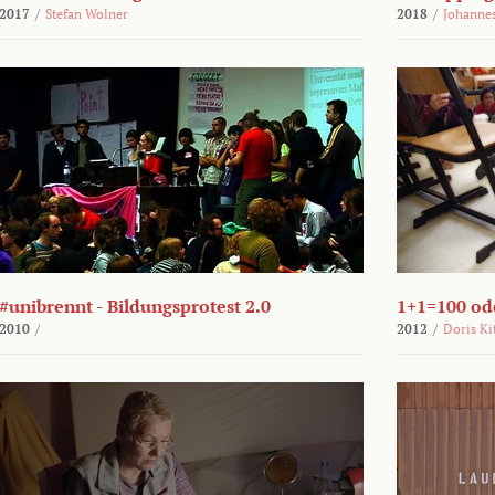
2017
/
Stefan Wolner
2018
/
Johannes
#unibrennt - Bildungsprotest 2.0
1+1=100 ode
2010
/
2012
/
Doris Ki