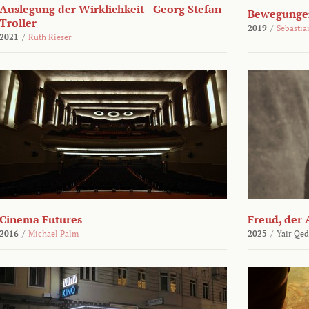
Auslegung der Wirklichkeit - Georg Stefan
Bewegungen
Troller
2019
/
Sebasti
2021
/
Ruth Rieser
Cinema Futures
Freud, der 
2016
/
Michael Palm
2025
/
Yair Qed