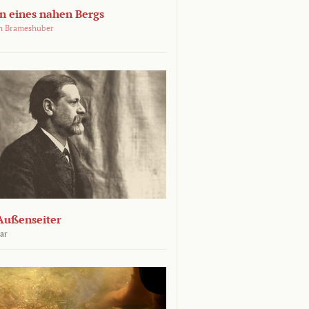
 eines nahen Bergs
an Brameshuber
Außenseiter
ar