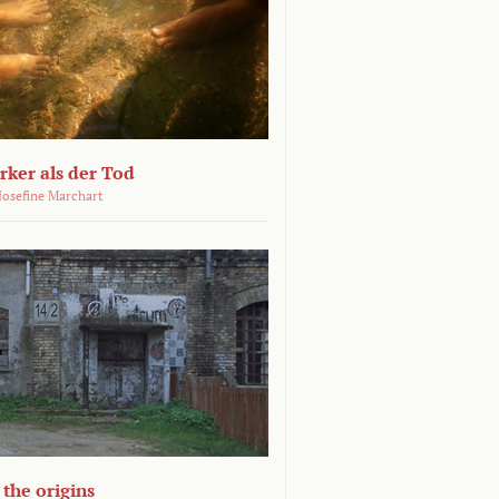
ärker als der Tod
 Josefine Marchart
the origins