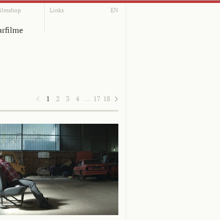
ilmshop
Links
EN
rfilme
1
2
3
4
…
17
18