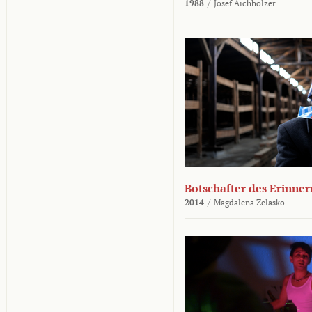
1988
/
Josef Aichholzer
Botschafter des Erinner
2014
/
Magdalena Żelasko