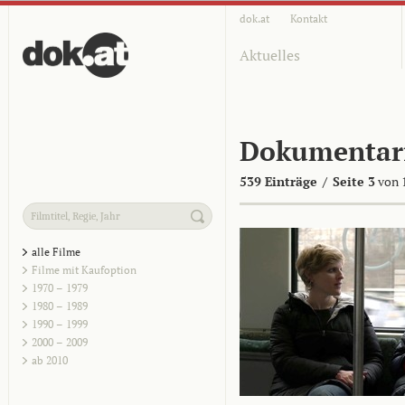
dok.at
Kontakt
Aktuelles
Dokumentar
539 Einträge
/
Seite 3
von 
alle Filme
Filme mit Kaufoption
1970 – 1979
1980 – 1989
1990 – 1999
2000 – 2009
ab 2010