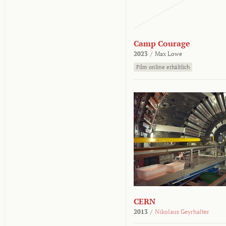
Camp Courage
2023
/
Max Lowe
Film online erhältlich
CERN
2013
/
Nikolaus Geyrhalter