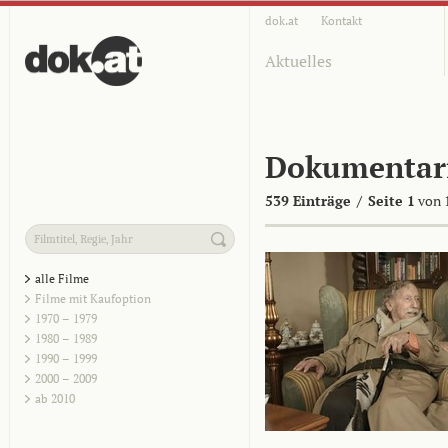
dok.at
Kontakt
Aktuelles
Dokumentar
539 Einträge
/
Seite 1
von 
alle Filme
Filme mit Kaufoption
1970 – 1979
1980 – 1989
1990 – 1999
2000 – 2009
ab 2010