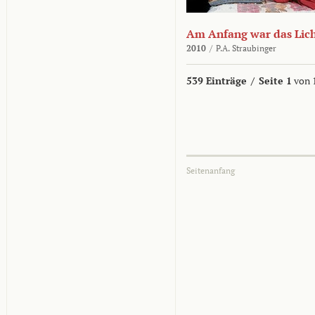
Am Anfang war das Lic
2010
/
P.A. Straubinger
539 Einträge
/
Seite 1
von 
Seitenanfang