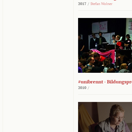
2017
/
Stefan Wolner
#unibrennt - Bildungspr
2010
/