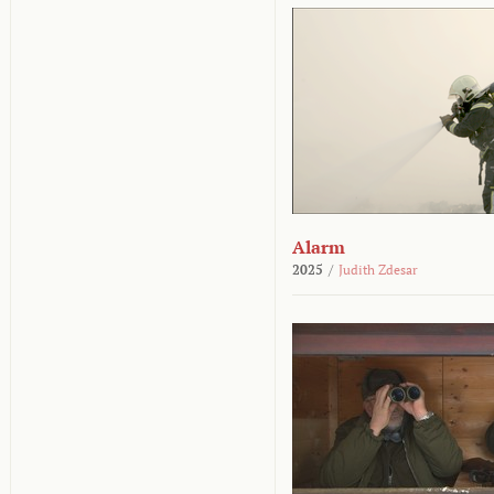
Alarm
2025
/
Judith Zdesar