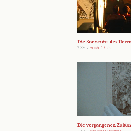
Die Souvenirs des Herr
2004
/
Arash T. Riahi
Die vergangenen Zukün
2021
/
Johannes Gierlinger