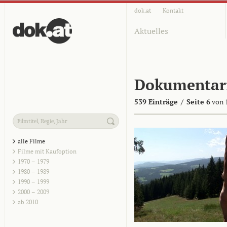
dok.at
Kontakt
Aktuelles
Dokumentar
539 Einträge
/
Seite 6
von 
alle Filme
Filme mit Kaufoption
1970 – 1979
1980 – 1989
1990 – 1999
2000 – 2009
ab 2010