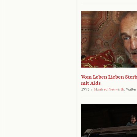
Vom Leben Lieben Sterb
mit Aids
1993
/
Manfred Neuwirth
,
Walter