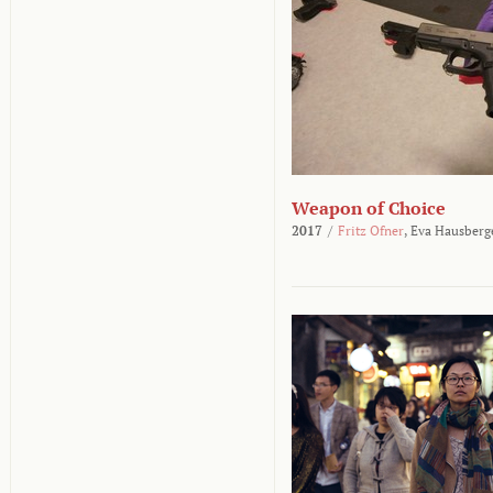
Weapon of Choice
2017
/
Fritz Ofner
,
Eva Hausberg