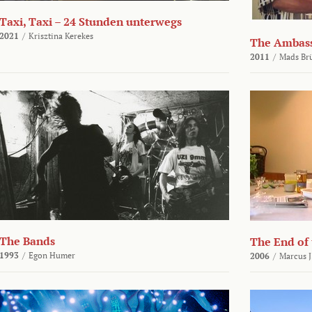
Taxi, Taxi – 24 Stunden unterwegs
2021
/
Krisztina Kerekes
The Ambas
2011
/
Mads Br
The Bands
The End of
1993
/
Egon Humer
2006
/
Marcus J