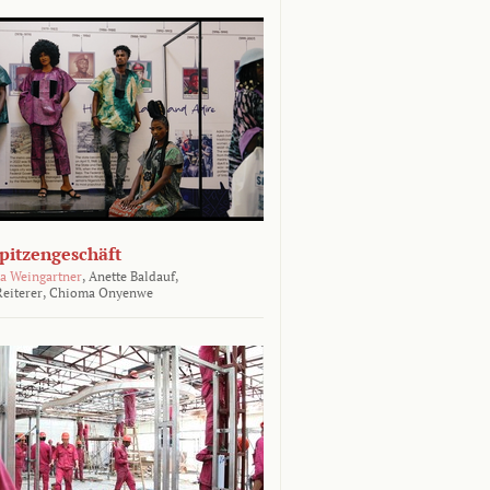
Spitzengeschäft
a Weingartner
,
Anette Baldauf,
eiterer,
Chioma Onyenwe