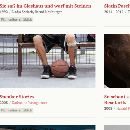
Sie saß im Glashaus und warf mit Steinen
Slatin Pasc
1992
/
Nadja Seelich,
Bernd Neuburger
2011 - 2012
/
T
Film online erhältlich
Sneaker Stories
So schaut's
Resetarits
2008
/
Katharina Weingartner
2008
/
Harald F
Film online erhältlich