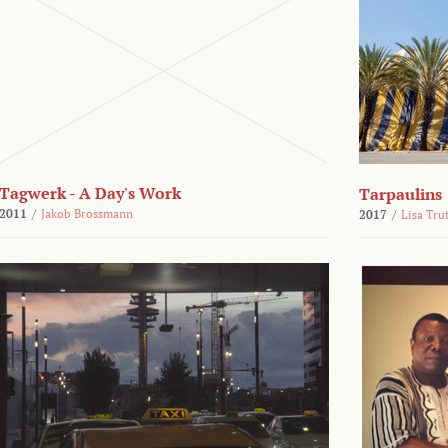
Tagwerk - A Day's Work
Tarpaulins
2011
/
Jakob Brossmann
2017
/
Lisa Tru