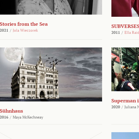
Stories from the Sea
SUBVERSES
2021
/
Jola Wieczorek
2011
/
Ella Rai
Superman i
2020
/
Juliana
Sühnhaus
2016
/
Maya McKechneay