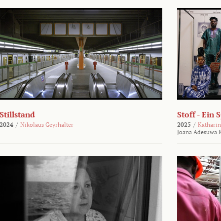
Stillstand
Stoff - Ein 
2024
/
Nikolaus Geyrhalter
2025
/
Katharin
Joana Adesuwa R