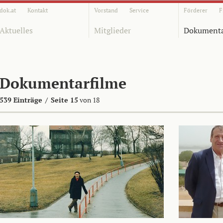
dok.at
Kontakt
Vorstand
Service
Förderer
F
Aktuelles
Mitglieder
Dokumenta
Dokumentarfilme
539 Einträge
/
Seite 15
von 18