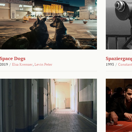
Space Dogs
Spaziergan
2019
/
Elsa Kremser
,
Levin Peter
1993
/
Constant