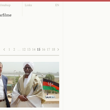
ilmshop
Links
EN
rfilme
1
2
…
12
13
14
15
16
17
18