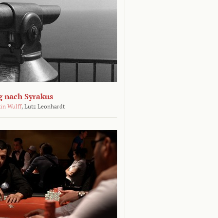
g nach Syrakus
in Wulff
,
Lutz Leonhardt