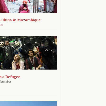
 China in Mozambique
del
s a Refugee
 Neuhuber