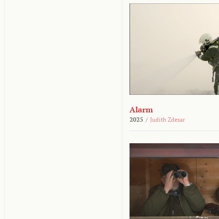
Alarm
2025
/
Judith Zdesar