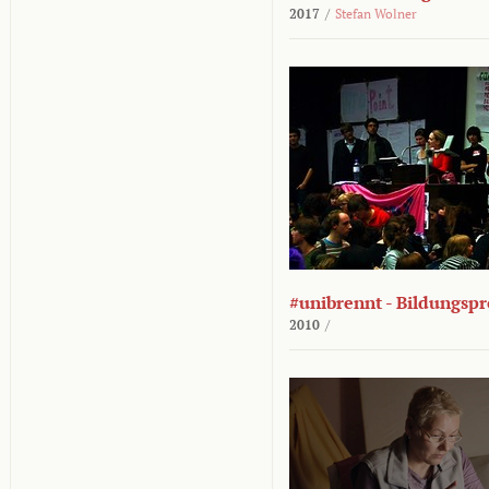
2017
/
Stefan Wolner
#unibrennt - Bildungspr
2010
/