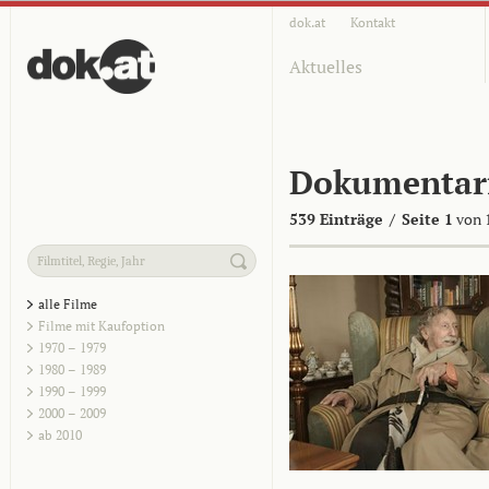
dok.at
Kontakt
Aktuelles
Dokumentar
539 Einträge
/
Seite 1
von 
alle Filme
Filme mit Kaufoption
1970 – 1979
1980 – 1989
1990 – 1999
2000 – 2009
ab 2010