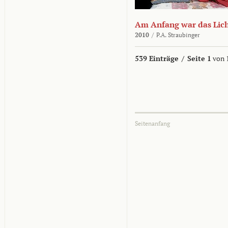
Am Anfang war das Lic
2010
/
P.A. Straubinger
539 Einträge
/
Seite 1
von 
Seitenanfang