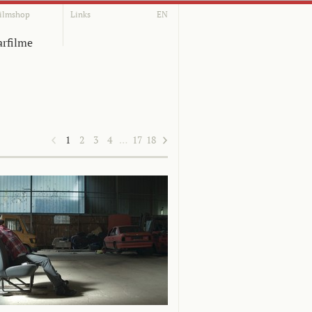
ilmshop
Links
EN
rfilme
1
2
3
4
…
17
18