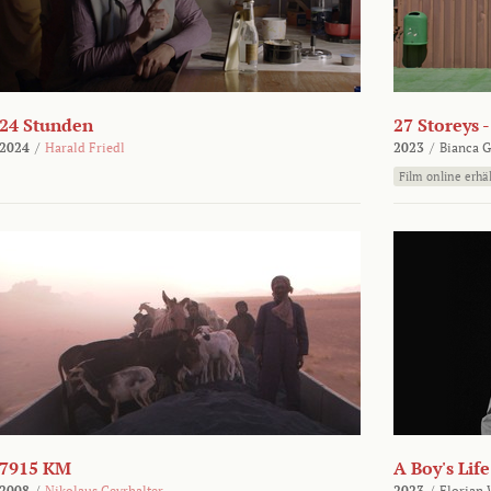
24 Stunden
27 Storeys 
2024
/
Harald Friedl
2023
/
Bianca G
Film online erhäl
7915 KM
A Boy's Life
2008
/
Nikolaus Geyrhalter
2023
/
Florian 