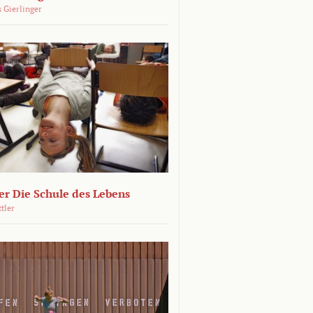
 Gierlinger
r Die Schule des Lebens
ttler