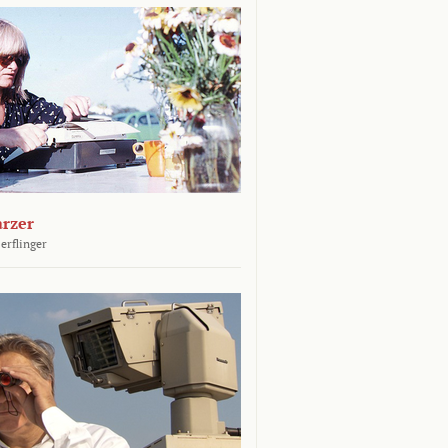
arzer
erflinger