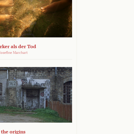
ärker als der Tod
 Josefine Marchart
the origins