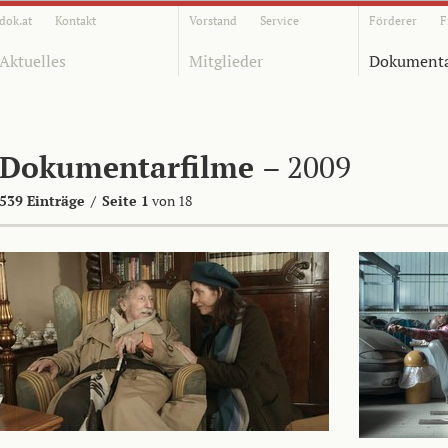
dok.at
Kontakt
Vorstand
Service
Förderer
F
Aktuelles
Mitglieder
Dokumenta
Dokumentarfilme
– 2009
539 Einträge
/
Seite 1
von 18