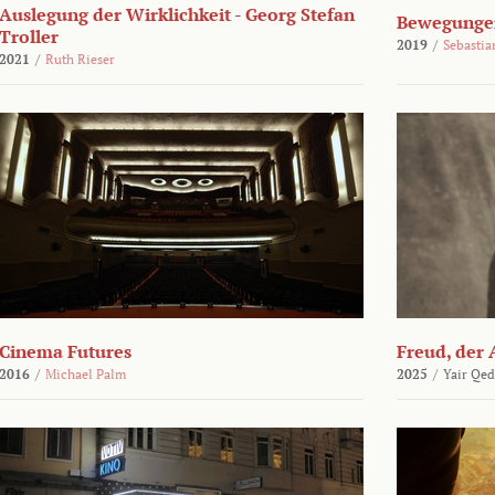
Auslegung der Wirklichkeit - Georg Stefan
Bewegungen
Troller
2019
/
Sebasti
2021
/
Ruth Rieser
Cinema Futures
Freud, der 
2016
/
Michael Palm
2025
/
Yair Qed