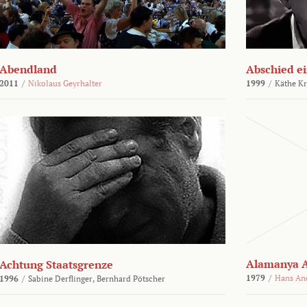
Abendland
Abschied ei
2011
/
Nikolaus Geyrhalter
1999
/
Käthe Kr
Alamanya A
Achtung Staatsgrenze
1979
/
Hans An
1996
/
Sabine Derflinger,
Bernhard Pötscher