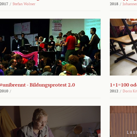
2017
/
Stefan Wolner
2018
/
Johannes
#unibrennt - Bildungsprotest 2.0
1+1=100 ode
2010
/
2012
/
Doris Ki