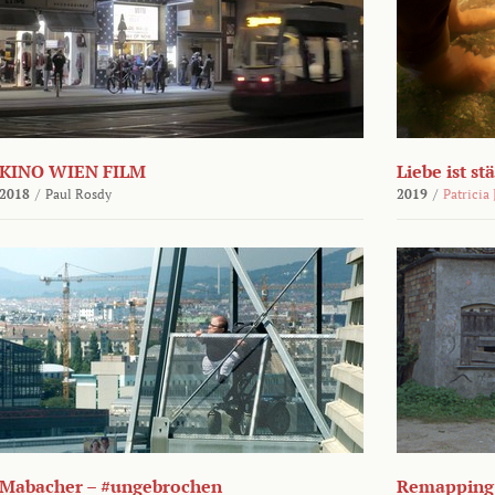
KINO WIEN FILM
Liebe ist st
2018
/
Paul Rosdy
2019
/
Patricia
Mabacher – #ungebrochen
Remapping 