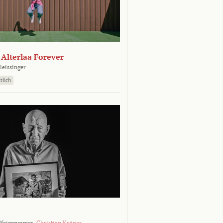
- Alterlaa Forever
leissinger
tlich
Weigensamer,
Christian Krönes