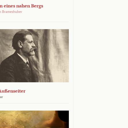
 eines nahen Bergs
an Brameshuber
Außenseiter
ar