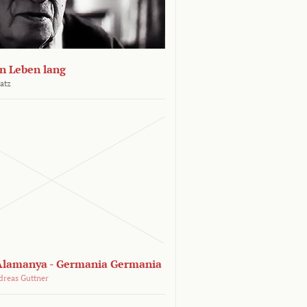
n Leben lang
atz
lamanya - Germania Germania
dreas Guttner