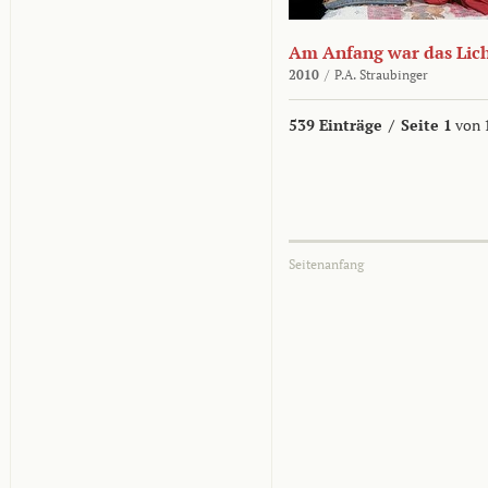
Am Anfang war das Lic
2010
/
P.A. Straubinger
539 Einträge
/
Seite 1
von 
Seitenanfang