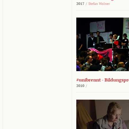
2017
/
Stefan Wolner
#unibrennt - Bildungspr
2010
/