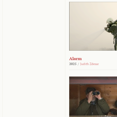
Alarm
2025
/
Judith Zdesar