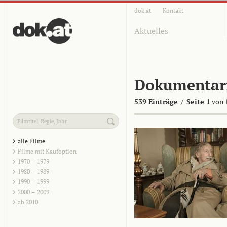
dok.at
Kontakt
Aktuelles
Dokumentar
539 Einträge
/
Seite 1
von 
alle Filme
Filme mit Kaufoption
1970 – 1979
1980 – 1989
1990 – 1999
2000 – 2009
ab 2010