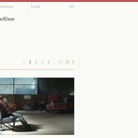
ilmshop
Links
EN
rfilme
1
2
3
4
…
17
18