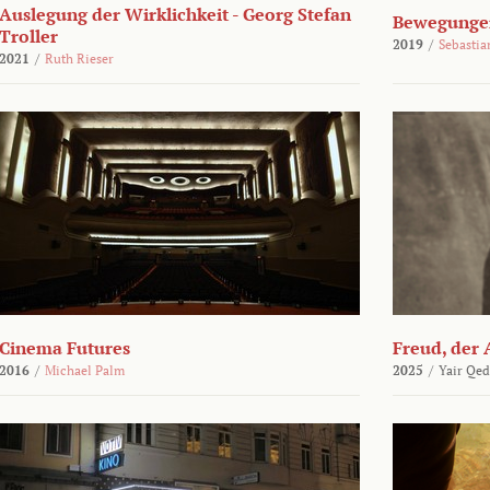
Auslegung der Wirklichkeit - Georg Stefan
Bewegungen
Troller
2019
/
Sebasti
2021
/
Ruth Rieser
Cinema Futures
Freud, der 
2016
/
Michael Palm
2025
/
Yair Qed