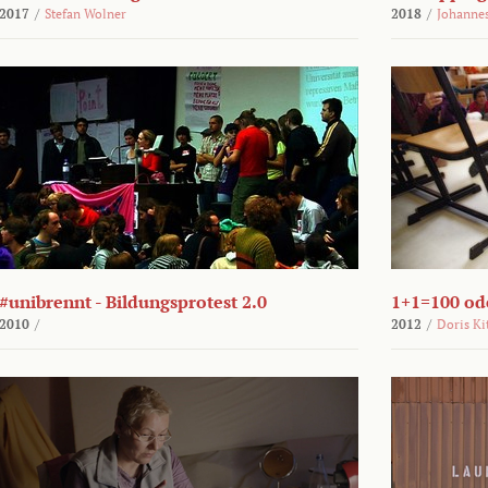
2017
/
Stefan Wolner
2018
/
Johannes
#unibrennt - Bildungsprotest 2.0
1+1=100 ode
2010
/
2012
/
Doris Ki