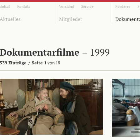
dok.at
Kontakt
Vorstand
Service
Förderer
F
Aktuelles
Mitglieder
Dokumenta
Dokumentarfilme
– 1999
539 Einträge
/
Seite 1
von 18