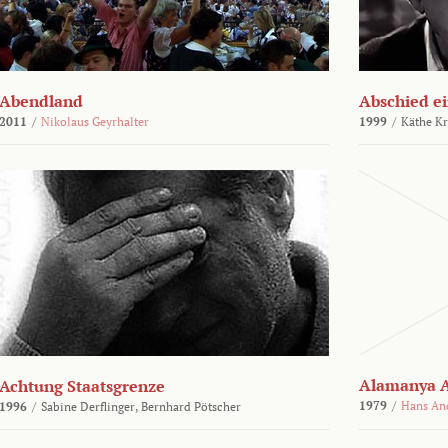
Abendland
Abschied ei
2011
/
Nikolaus Geyrhalter
1999
/
Käthe Kr
Alamanya A
Achtung Staatsgrenze
1979
/
Hans An
1996
/
Sabine Derflinger,
Bernhard Pötscher