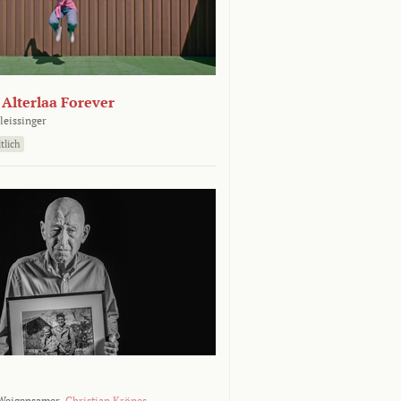
- Alterlaa Forever
leissinger
tlich
Weigensamer,
Christian Krönes