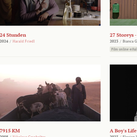
24 Stunden
27 Storeys 
2024
/
Harald Friedl
2023
/
Bianca G
Film online erhäl
7915 KM
A Boy's Life
2008
/
Nikolaus Geyrhalter
2023
/
Florian 