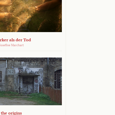
ärker als der Tod
 Josefine Marchart
the origins