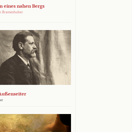
 eines nahen Bergs
an Brameshuber
Außenseiter
ar