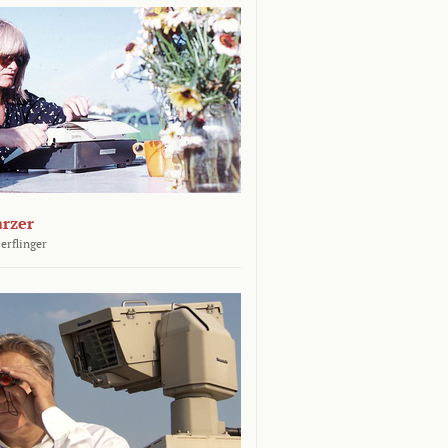
arzer
erflinger