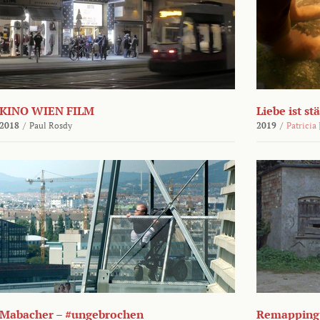
KINO WIEN FILM
Liebe ist st
2018
/
Paul Rosdy
2019
/
Patricia
Mabacher – #ungebrochen
Remapping 