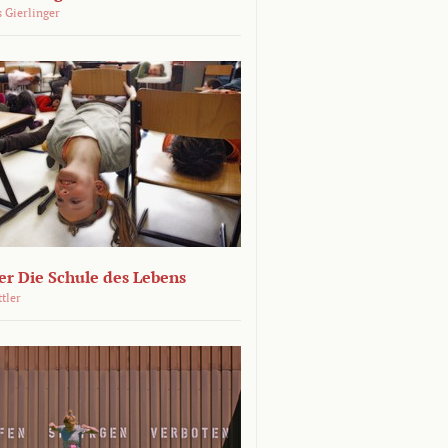
 Gierlinger
r Die Schule des Lebens
ttler