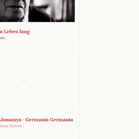
n Leben lang
atz
lamanya - Germania Germania
dreas Guttner