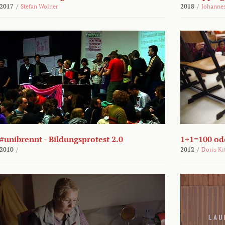
2017
/
Stefan Wolner
2018
/
Johannes
#unibrennt - Bildungsprotest 2.0
1+1=100 ode
2010
/
2012
/
Doris Ki