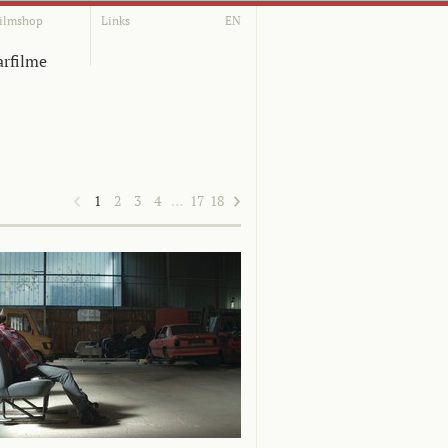
ilmshop
Links
EN
rfilme
1
2
3
4
…
17
18