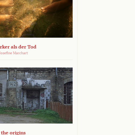
ärker als der Tod
 Josefine Marchart
the origins