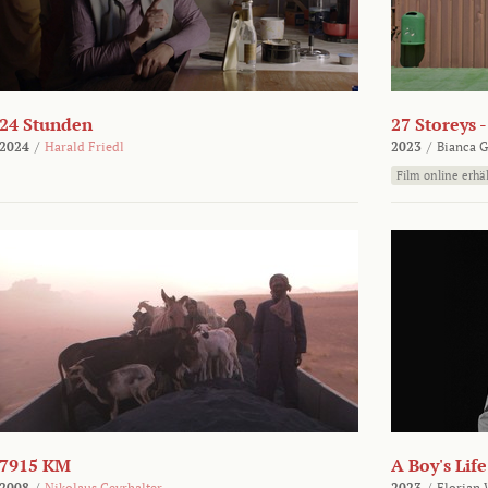
24 Stunden
27 Storeys 
2024
/
Harald Friedl
2023
/
Bianca G
Film online erhäl
7915 KM
A Boy's Life
2008
/
Nikolaus Geyrhalter
2023
/
Florian 