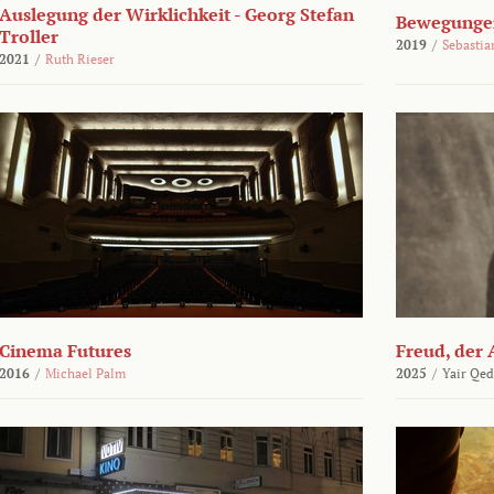
Auslegung der Wirklichkeit - Georg Stefan
Bewegungen
Troller
2019
/
Sebasti
2021
/
Ruth Rieser
Cinema Futures
Freud, der 
2016
/
Michael Palm
2025
/
Yair Qed