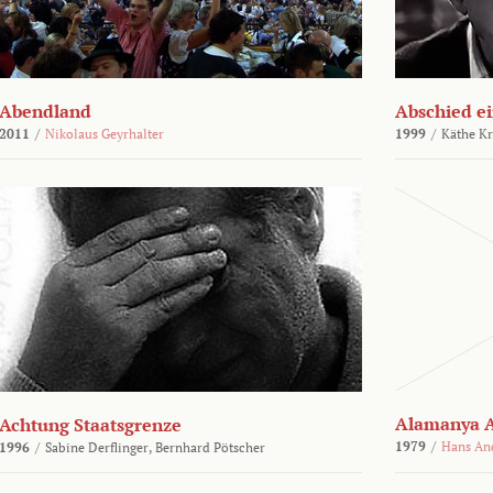
Abendland
Abschied ei
2011
/
Nikolaus Geyrhalter
1999
/
Käthe Kr
Alamanya A
Achtung Staatsgrenze
1979
/
Hans An
1996
/
Sabine Derflinger,
Bernhard Pötscher