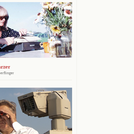
arzer
erflinger