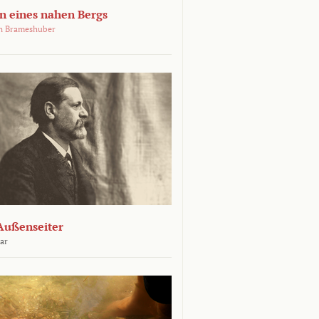
 eines nahen Bergs
an Brameshuber
Außenseiter
ar