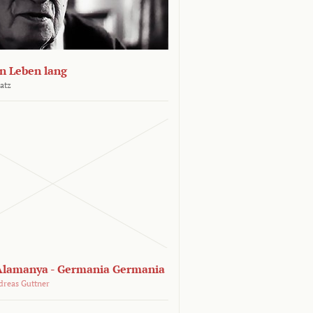
n Leben lang
atz
lamanya - Germania Germania
dreas Guttner