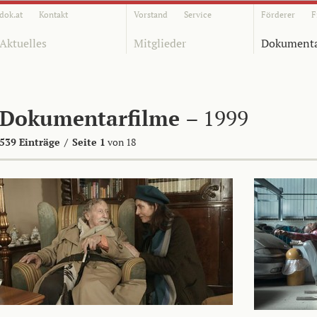
dok.at
Kontakt
Vorstand
Service
Förderer
F
Aktuelles
Mitglieder
Dokumenta
Dokumentarfilme
– 1999
539 Einträge
/
Seite 1
von 18