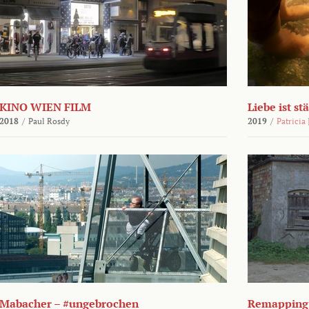
KINO WIEN FILM
Liebe ist st
2018
/
Paul Rosdy
2019
/
Patricia
Mabacher – #ungebrochen
Remapping 