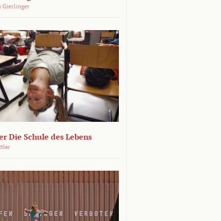
 Gierlinger
r Die Schule des Lebens
ttler