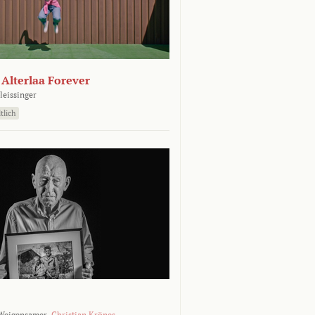
- Alterlaa Forever
leissinger
tlich
Weigensamer,
Christian Krönes