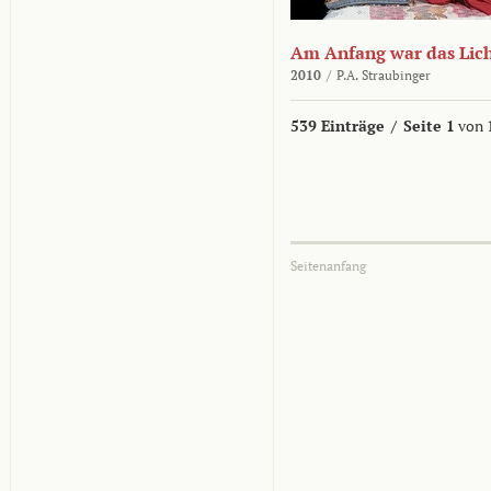
Am Anfang war das Lic
2010
/
P.A. Straubinger
539 Einträge
/
Seite 1
von 
Seitenanfang