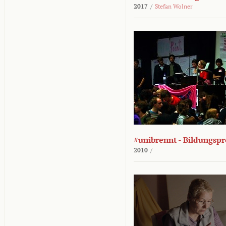
2017
/
Stefan Wolner
#unibrennt - Bildungspr
2010
/