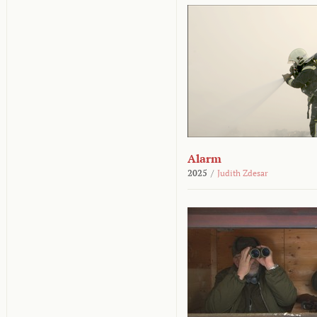
Alarm
2025
/
Judith Zdesar