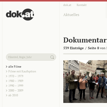
dok.at
Kontakt
Aktuelles
Dokumentar
539 Einträge
/
Seite 8
von 
alle Filme
Filme mit Kaufoption
1970 – 1979
1980 – 1989
1990 – 1999
2000 – 2009
ab 2010