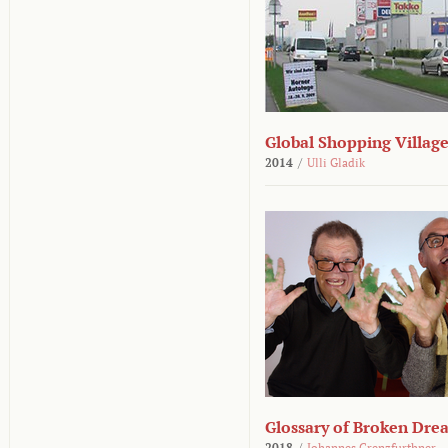
Global Shopping Villag
2014
/
Ulli Gladik
Glossary of Broken Dre
2018
/
Johannes Grenzfurthner