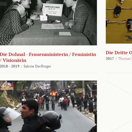
Die Dritte 
Die Dohnal - Frauenministerin / Feministin
2017
/
Thomas 
/ Visionärin
2018 - 2019
/
Sabine Derflinger