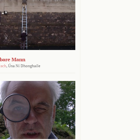
tbare Mann
isch
,
Úna Ní Dhonghaíle