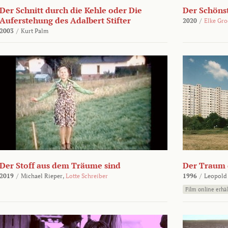
Der Schnitt durch die Kehle oder Die
Der Schönst
Auferstehung des Adalbert Stifter
2020
/
Elke Gr
2003
/
Kurt Palm
Der Stoff aus dem Träume sind
Der Traum d
2019
/
Michael Rieper,
Lotte Schreiber
1996
/
Leopold
Film online erhäl