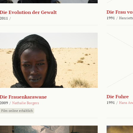
Die Frau vo
Die Evolution der Gewalt
1991
/
Henriett
2011
/
Die Fuhre
Die Frauenkarawane
1991
/
Hans An
2009
/
Nathalie Borgers
Film online erhältlich