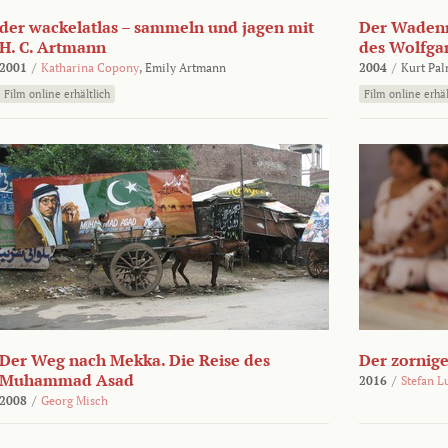
der wackelatlas – sammeln und jagen mit
Der Wadenm
H. C. Artmann
des Wolfga
2001
/
Katharina Copony
,
Emily Artmann
2004
/
Kurt Pa
Film online erhältlich
Film online erhäl
Der Weg nach Mekka. Die Reise des
Der zornig
Muhammad Asad
2016
/
Stefan L
2008
/
Georg Misch