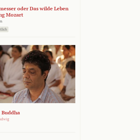
esser oder Das wilde Leben
ng Mozart
lm
tlich
e Buddha
udwig