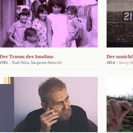
Der Traum des Sandino
Der unsich
1981
/
Rudi Palla,
Margareta Heinrich
2014
/
Georg M