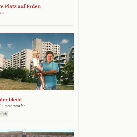
e Platz auf Erden
oen
er bleibt
 Lummerstorfer
tlich