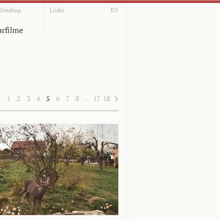
ilmshop
Links
EN
rfilme
1
2
3
4
5
6
7
8
…
17
18