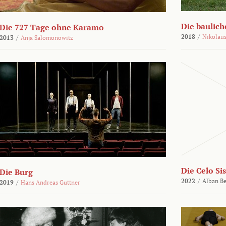
Die bauli
Die 727 Tage ohne Karamo
2018
/
Nikolaus
2013
/
Anja Salomonowitz
Die Celo Sis
Die Burg
2022
/
Alban Be
2019
/
Hans Andreas Guttner