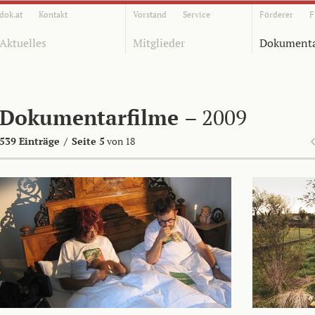
dok.at
Kontakt
Vorstand
Service
Förderer
F
Aktuelles
Mitglieder
Dokumenta
Dokumentarfilme
– 2009
539 Einträge
/
Seite 5
von 18