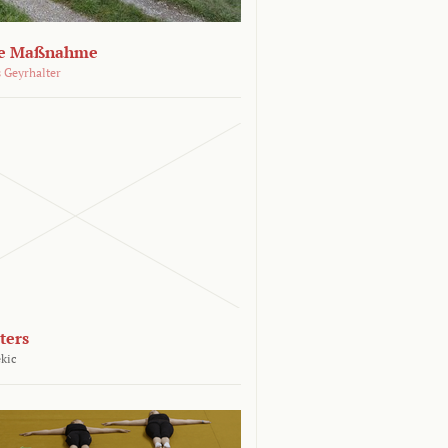
che Maßnahme
 Geyrhalter
ters
kic