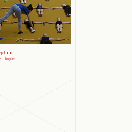
Option
Fürhapter