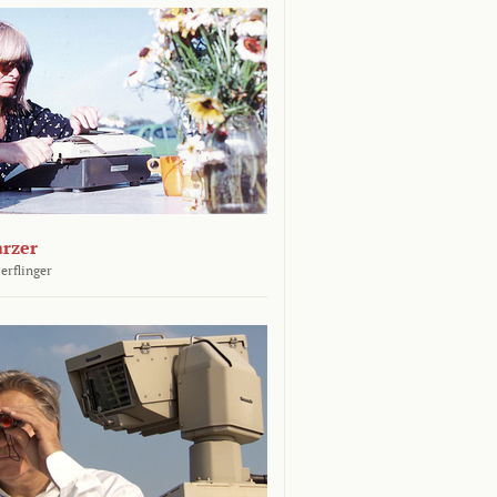
arzer
erflinger