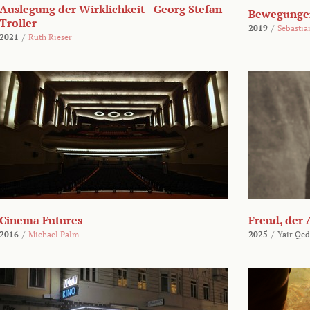
Auslegung der Wirklichkeit - Georg Stefan
Bewegungen
Troller
2019
/
Sebasti
2021
/
Ruth Rieser
Cinema Futures
Freud, der 
2016
/
Michael Palm
2025
/
Yair Qed