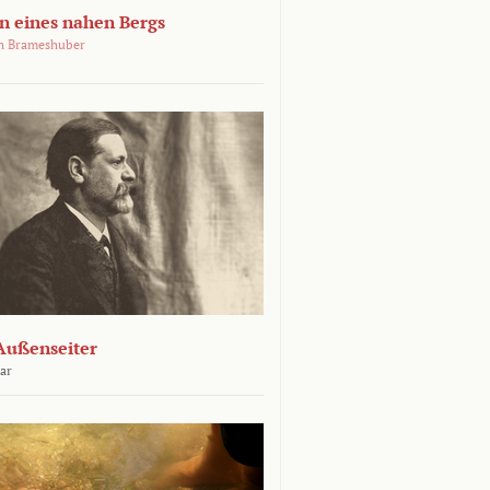
 eines nahen Bergs
an Brameshuber
Außenseiter
ar