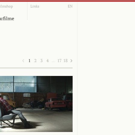
ilmshop
Links
EN
rfilme
1
2
3
4
…
17
18