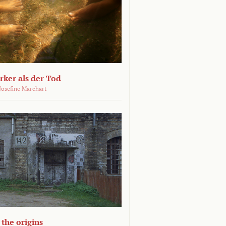
ärker als der Tod
 Josefine Marchart
the origins