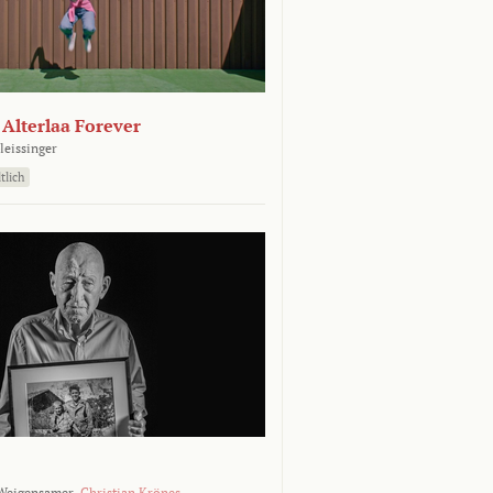
- Alterlaa Forever
leissinger
tlich
Weigensamer,
Christian Krönes