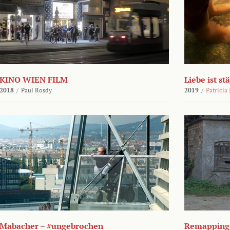
KINO WIEN FILM
Liebe ist st
2018
/
Paul Rosdy
2019
/
Patricia
Mabacher – #ungebrochen
Remapping 