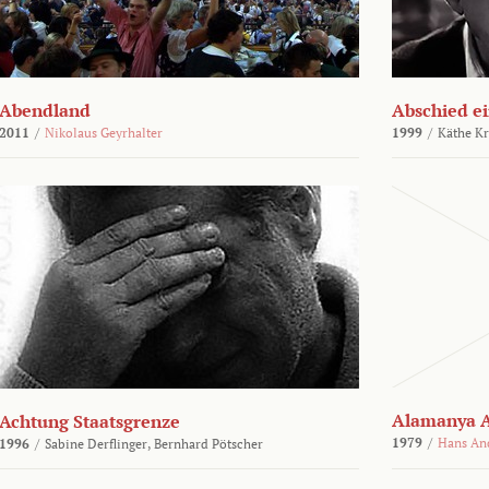
Abendland
Abschied ei
2011
/
Nikolaus Geyrhalter
1999
/
Käthe Kr
Alamanya A
Achtung Staatsgrenze
1979
/
Hans An
1996
/
Sabine Derflinger,
Bernhard Pötscher