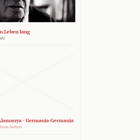
n Leben lang
atz
lamanya - Germania Germania
dreas Guttner