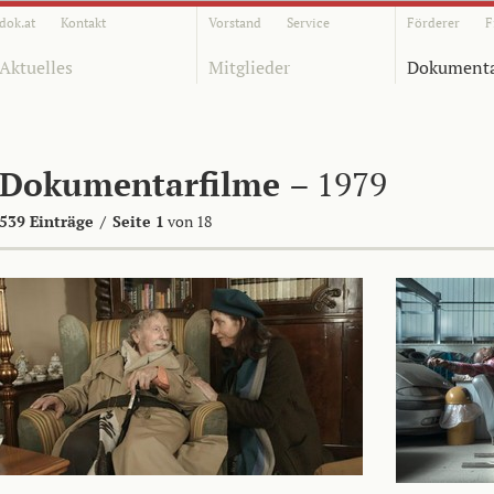
dok.at
Kontakt
Vorstand
Service
Förderer
F
Aktuelles
Mitglieder
Dokumenta
Dokumentarfilme
– 1979
539 Einträge
/
Seite 1
von 18