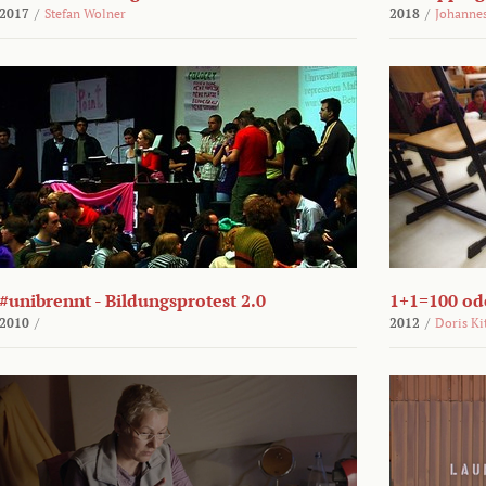
2017
/
Stefan Wolner
2018
/
Johannes
#unibrennt - Bildungsprotest 2.0
1+1=100 ode
2010
/
2012
/
Doris Ki