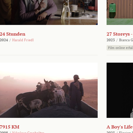
24 Stunden
27 Storeys 
2024
/
Harald Friedl
2023
/
Bianca G
Film online erhäl
7915 KM
A Boy's Life
2008
/
Nikolaus Geyrhalter
2023
/
Florian 