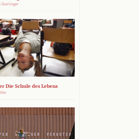
 Gierlinger
r Die Schule des Lebens
ttler