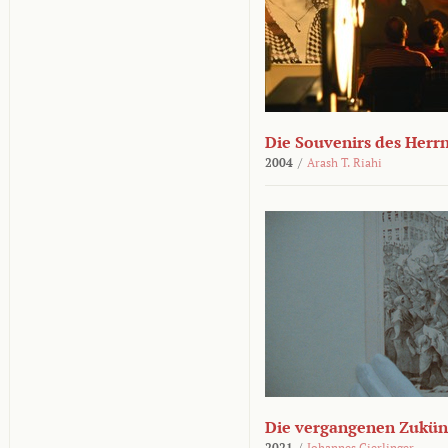
Die Souvenirs des Herr
2004
/
Arash T. Riahi
Die vergangenen Zukün
2021
/
Johannes Gierlinger