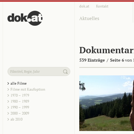
dok.at
Kontakt
Aktuelles
Dokumentar
539 Einträge
/
Seite 6
von 
alle Filme
Filme mit Kaufoption
1970 – 1979
1980 – 1989
1990 – 1999
2000 – 2009
ab 2010