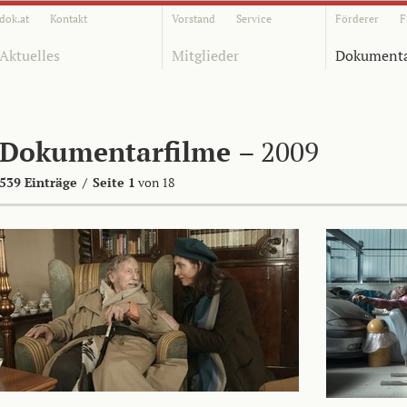
dok.at
Kontakt
Vorstand
Service
Förderer
F
Aktuelles
Mitglieder
Dokumenta
Dokumentarfilme
– 2009
539 Einträge
/
Seite 1
von 18