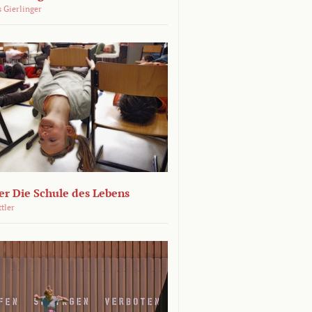
 Gierlinger
r Die Schule des Lebens
ttler