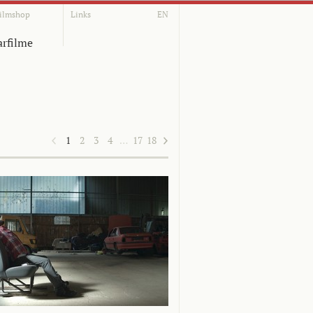
ilmshop
Links
EN
rfilme
1
2
3
4
…
17
18