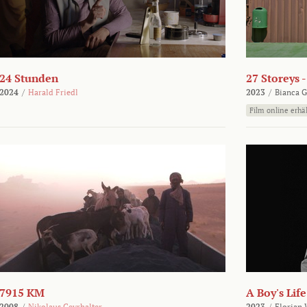
24 Stunden
27 Storeys 
2024
/
Harald Friedl
2023
/
Bianca G
Film online erhäl
7915 KM
A Boy's Life
2008
/
Nikolaus Geyrhalter
2023
/
Florian 