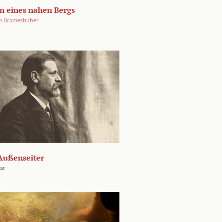
 eines nahen Bergs
an Brameshuber
Außenseiter
ar