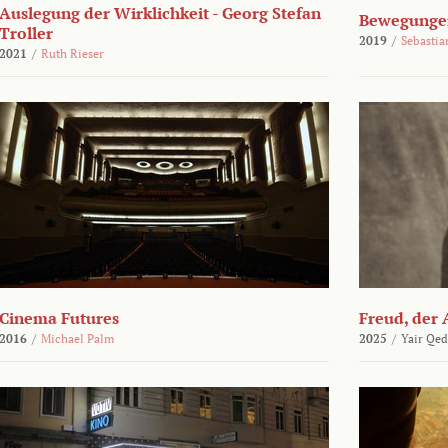
Auslegung der Wirklichkeit - Georg Stefan
Bewegungen
Troller
2019
/
Sebasti
2021
/
Ruth Rieser
Cinema Futures
Freud, der 
2016
/
Michael Palm
2025
/
Yair Qed