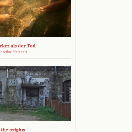
ärker als der Tod
 Josefine Marchart
the origins