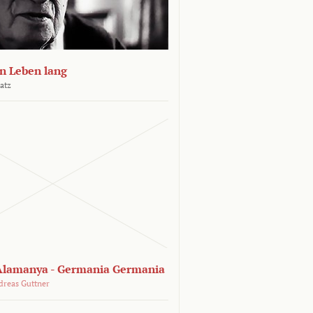
n Leben lang
atz
lamanya - Germania Germania
dreas Guttner