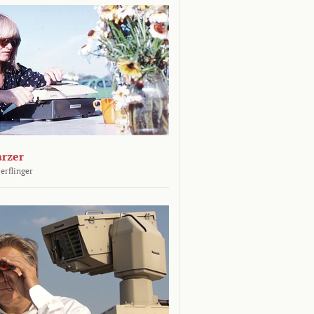
arzer
erflinger