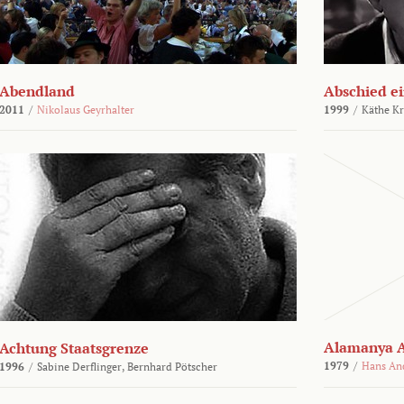
Abendland
Abschied ei
2011
/
Nikolaus Geyrhalter
1999
/
Käthe Kr
Alamanya A
Achtung Staatsgrenze
1979
/
Hans An
1996
/
Sabine Derflinger,
Bernhard Pötscher