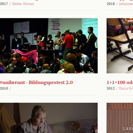
2017
/
Stefan Wolner
2018
/
Johannes
#unibrennt - Bildungsprotest 2.0
1+1=100 ode
2010
/
2012
/
Doris Ki