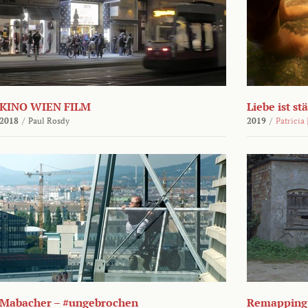
KINO WIEN FILM
Liebe ist st
2018
/
Paul Rosdy
2019
/
Patricia
Mabacher – #ungebrochen
Remapping 