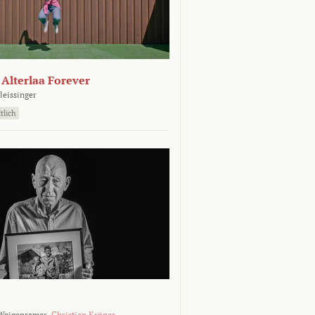
- Alterlaa Forever
leissinger
tlich
Weigensamer,
Christian Krönes