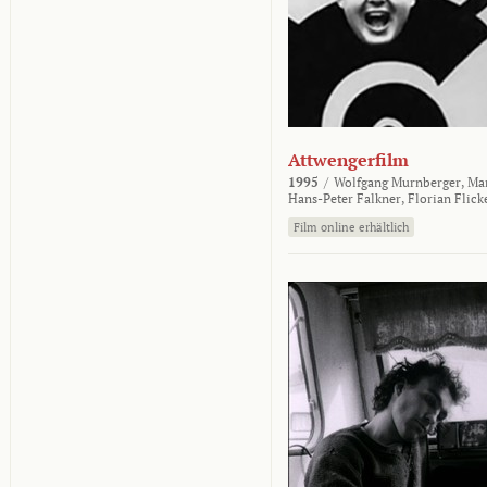
Attwengerfilm
1995
/
Wolfgang Murnberger,
Mar
Hans-Peter Falkner,
Florian Flick
Film online erhältlich