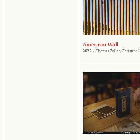
American Wall
2022
/
Thomas Zeller,
Christine 