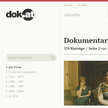
dok.at
Kontakt
Aktuelles
Dokumentar
539 Einträge
/
Seite 2
von 
alle Filme
Filme mit Kaufoption
1970 – 1979
1980 – 1989
1990 – 1999
2000 – 2009
ab 2010