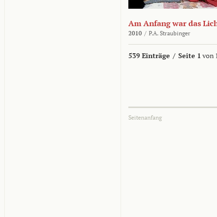
Am Anfang war das Lic
2010
/
P.A. Straubinger
539 Einträge
/
Seite 1
von 
Seitenanfang