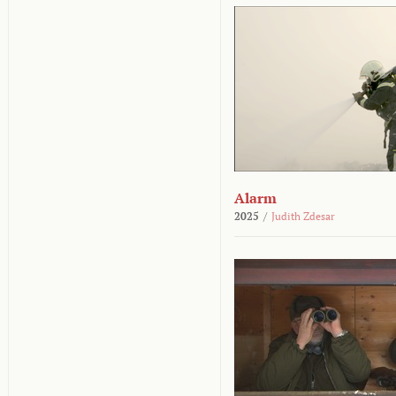
Alarm
2025
/
Judith Zdesar