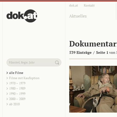
dok.at
Kontakt
Aktuelles
Dokumentar
539 Einträge
/
Seite 1
von 
alle Filme
Filme mit Kaufoption
1970 – 1979
1980 – 1989
1990 – 1999
2000 – 2009
ab 2010