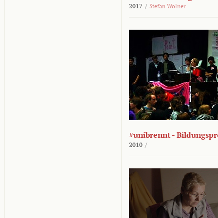
2017
/
Stefan Wolner
#unibrennt - Bildungspr
2010
/