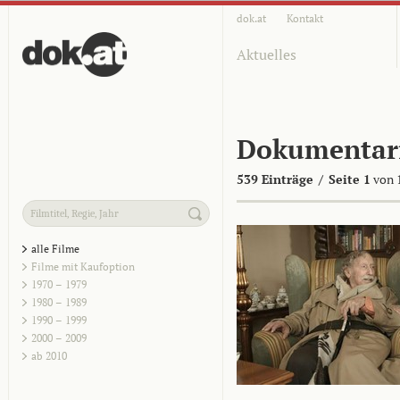
dok.at
Kontakt
Aktuelles
Dokumentar
539 Einträge
/
Seite 1
von 
alle Filme
Filme mit Kaufoption
1970 – 1979
1980 – 1989
1990 – 1999
2000 – 2009
ab 2010