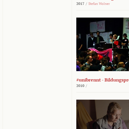
2017
/
Stefan Wolner
#unibrennt - Bildungspr
2010
/