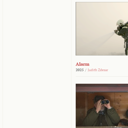
Alarm
2025
/
Judith Zdesar