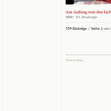
Am Anfang war das Lic
2010
/
P.A. Straubinger
539 Einträge
/
Seite 1
von 
Seitenanfang