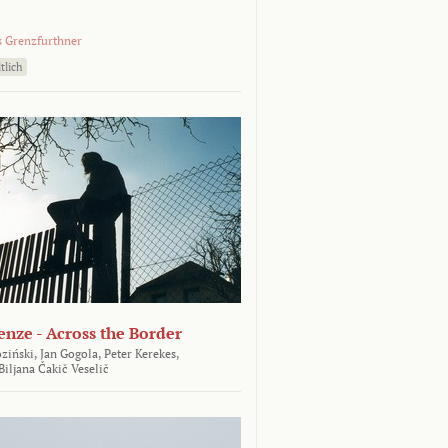
 Grenzfurthner
tlich
enze - Across the Border
ziński,
Jan Gogola,
Peter Kerekes,
Biljana Čakič Veselič