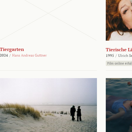
Tiergarten
Tierische L
2024
/
Hans Andreas Guttner
1995
/
Ulrich S
Film online erhäl