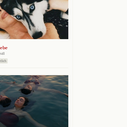
iebe
eidl
tlich