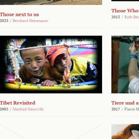
Those Who
Those next to us
2013
/
Ruth Be
2023
/
Bernhard Hetzenauer
Tibet Revisited
Tiere und 
2005
/
Manfred Neuwirth
2017
/
Flavio M