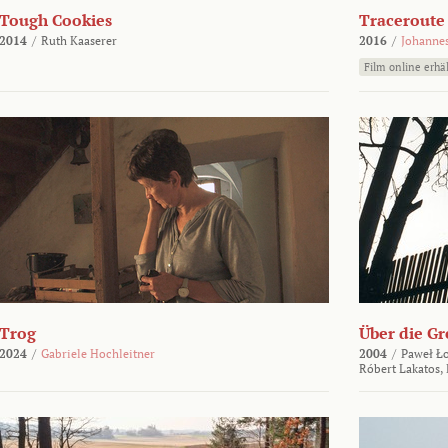
Tough Cookies
Traceroute
2014
/
Ruth Kaaserer
2016
/
Johannes
Film online erhäl
Trog
Über die Gr
2024
/
Gabriele Hochleitner
2004
/
Paweł Ło
Róbert Lakatos,