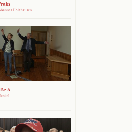
Train
ohannes Holzhausen
aße 6
Henkel