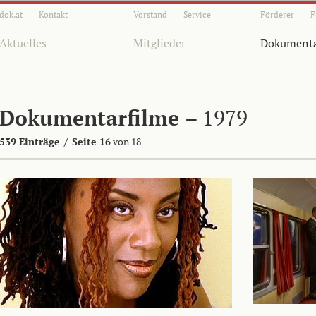
dok.at
Kontakt
Vorstand
Service
Förderer
F
Aktuelles
Mitglieder
Dokumenta
Dokumentarfilme
– 1979
539 Einträge
/
Seite 16
von 18