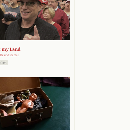
s my Land
Brandstätter
tlich