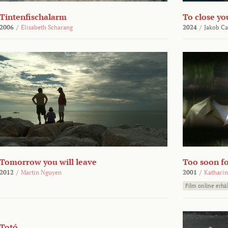
Tintenfischalarm
To close yo
2006
/
Elisabeth Scharang
2024
/
Jakob Ca
Tomorrow you will leave
Too soon fo
2012
/
Martin Nguyen
2001
/
Katharin
Film online erhäl
Totó