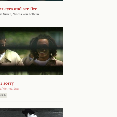
ur eyes and see fire
rl Sauer,
Nicola von Leffern
r sorry
a Weingartner
tlich