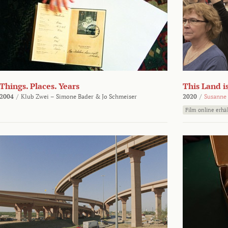
Things. Places. Years
This Land i
2004
/
Klub Zwei – Simone Bader & Jo Schmeiser
2020
/
Susanne 
Film online erhäl