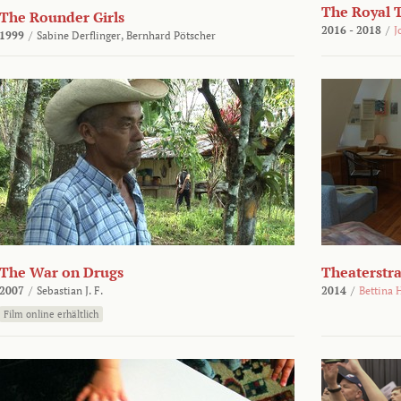
The Royal 
The Rounder Girls
2016 - 2018
/
J
1999
/
Sabine Derflinger,
Bernhard Pötscher
The War on Drugs
Theaterstr
2007
/
Sebastian J. F.
2014
/
Bettina 
Film online erhältlich