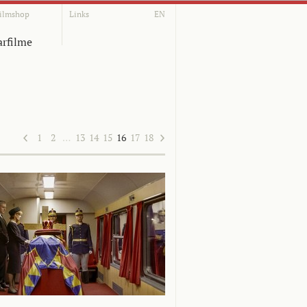
ilmshop
Links
EN
rfilme
1
2
…
13
14
15
16
17
18