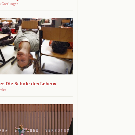
 Gierlinger
r Die Schule des Lebens
ttler