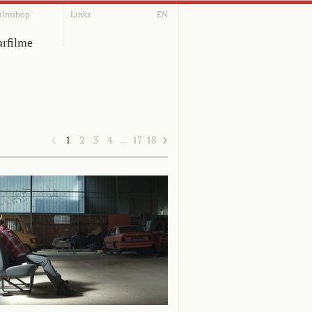
ilmshop
Links
EN
rfilme
1
2
3
4
…
17
18