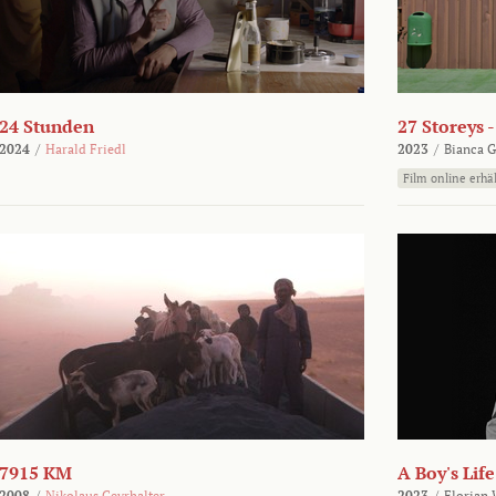
24 Stunden
27 Storeys 
2024
/
Harald Friedl
2023
/
Bianca G
Film online erhäl
7915 KM
A Boy's Life
2008
/
Nikolaus Geyrhalter
2023
/
Florian 