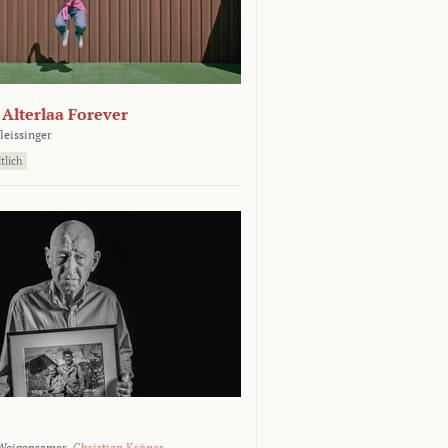
- Alterlaa Forever
leissinger
tlich
Weigensamer,
Christian Krönes