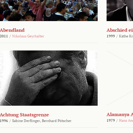
Abendland
Abschied ei
2011
/
Nikolaus Geyrhalter
1999
/
Käthe Kr
Alamanya A
Achtung Staatsgrenze
1979
/
Hans An
1996
/
Sabine Derflinger,
Bernhard Pötscher