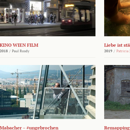
KINO WIEN FILM
Liebe ist st
2018
/
Paul Rosdy
2019
/
Patricia
Mabacher – #ungebrochen
Remapping 