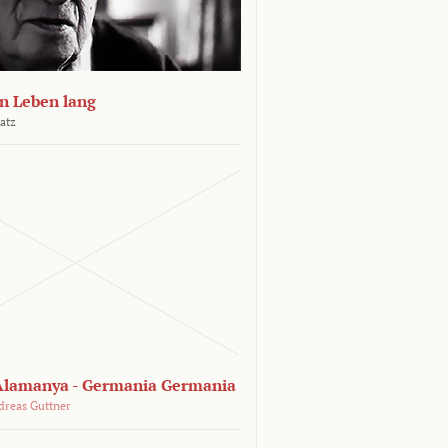
n Leben lang
atz
lamanya - Germania Germania
dreas Guttner