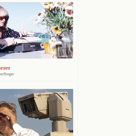
arzer
erflinger