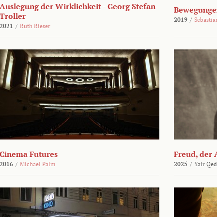
Auslegung der Wirklichkeit - Georg Stefan
Bewegungen
Troller
2019
/
Sebasti
2021
/
Ruth Rieser
Cinema Futures
Freud, der 
2016
/
Michael Palm
2025
/
Yair Qed