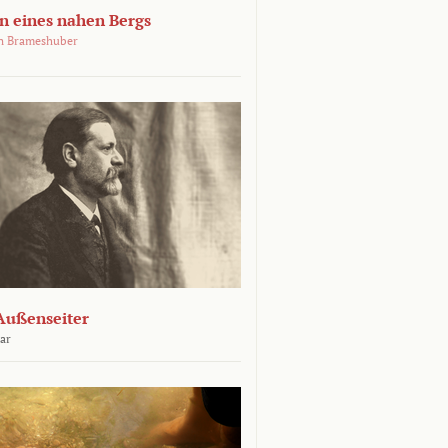
 eines nahen Bergs
an Brameshuber
Außenseiter
ar