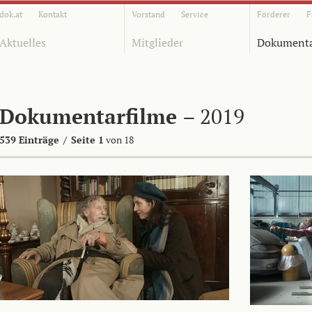
dok.at
Kontakt
Vorstand
Service
Förderer
F
Aktuelles
Mitglieder
Dokumenta
Dokumentarfilme
– 2019
539 Einträge
/
Seite 1
von 18