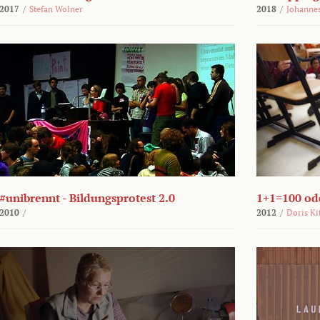
2017
/
Stefan Wolner
2018
/
Johannes
#unibrennt - Bildungsprotest 2.0
1+1=100 ode
2010
/
2012
/
Doris Ki