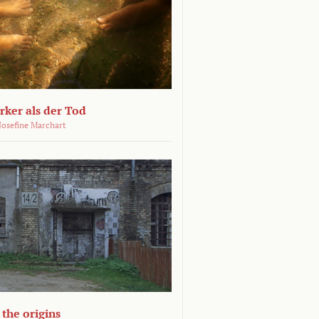
ärker als der Tod
 Josefine Marchart
the origins