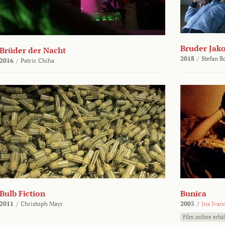
Bruder Jako
Brüder der Nacht
2018
/
Stefan 
2016
/
Patric Chiha
Bulb Fiction
Bunica
2011
/
Christoph Mayr
2005
/
Ina Ivan
Film online erhäl