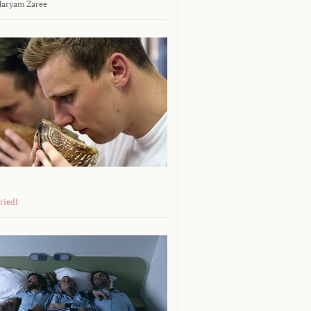
aryam Zaree
riedl