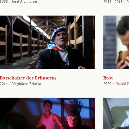
1988
/
Josef Aichholzer
2017 - 2019
/
M
Botschafter des Erinnerns
Brot
2014
/
Magdalena Żelasko
2020
/
Harald F