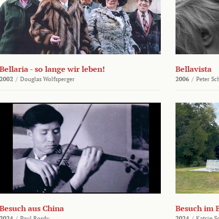
Bellaria - so lange wir leben!
Bellavista
2002
/
Douglas Wolfsperger
2006
/
Peter Sc
Besuch aus China
Besuch im 
2024
/
Paul Rosdy
2024
/
Katrin S