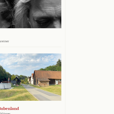
hreiner
Bubenland
chlösser