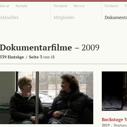
dok.at
Kontakt
Vorstand
Service
Förderer
F
Aktuelles
Mitglieder
Dokumenta
Dokumentarfilme
– 2009
539 Einträge
/
Seite 3
von 18
Backstage 
2019
/
Stephan