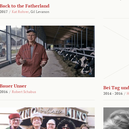
Back to the Fatherland
2017
/
Kat Rohrer
,
Gil Levanon
Bauer Unser
Bei Tag und
2016
/
Robert Schabus
2014 - 2016
/
H