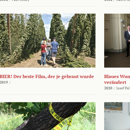
BIER! Der beste Film, der je gebraut wurde
Blaues Wund
verändert
2019
/
2020
/
Josef Pa