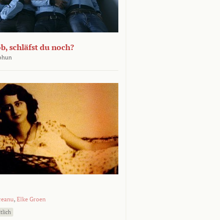
b, schläfst du noch?
Bohun
ceanu
,
Elke Groen
tlich