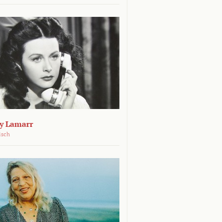
dy Lamarr
isch