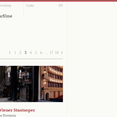
ilmshop
Links
EN
rfilme
1
2
3
4
5
6
…
17
18
Wiener Staatsoper
us Domanig