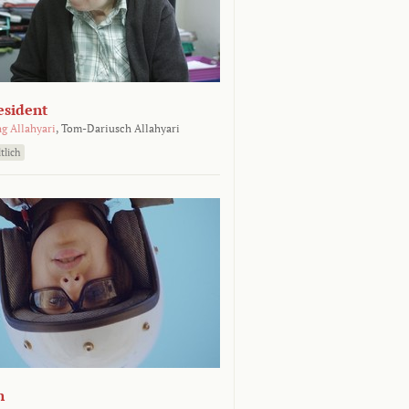
esident
g Allahyari
,
Tom-Dariusch Allahyari
tlich
n