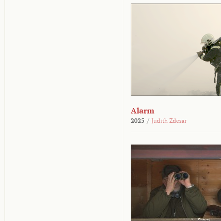
Alarm
2025
/
Judith Zdesar