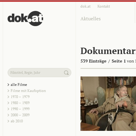
dok.at
Kontakt
Aktuelles
Dokumentar
539 Einträge
/
Seite 1
von 
alle Filme
Filme mit Kaufoption
1970 – 1979
1980 – 1989
1990 – 1999
2000 – 2009
ab 2010