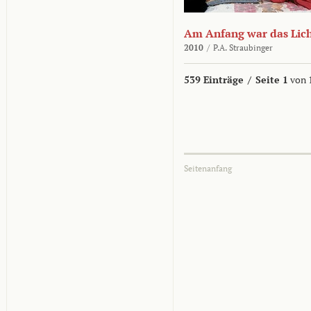
Am Anfang war das Lic
2010
/
P.A. Straubinger
539 Einträge
/
Seite 1
von 
Seitenanfang