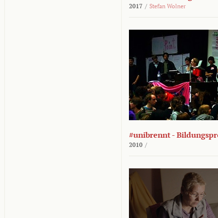
2017
/
Stefan Wolner
#unibrennt - Bildungspr
2010
/