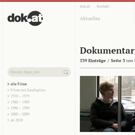
dok.at
Kontakt
Aktuelles
Dokumentar
539 Einträge
/
Seite 3
von 
alle Filme
Filme mit Kaufoption
1970 – 1979
1980 – 1989
1990 – 1999
2000 – 2009
ab 2010