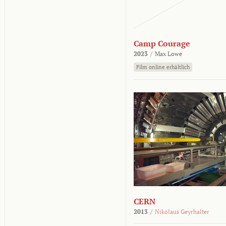
Camp Courage
2023
/
Max Lowe
Film online erhältlich
CERN
2013
/
Nikolaus Geyrhalter