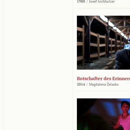
1988
/
Josef Aichholzer
Botschafter des Erinner
2014
/
Magdalena Żelasko