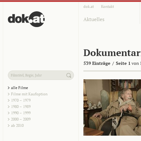
dok.at
Kontakt
Aktuelles
Dokumentar
539 Einträge
/
Seite 1
von 
alle Filme
Filme mit Kaufoption
1970 – 1979
1980 – 1989
1990 – 1999
2000 – 2009
ab 2010