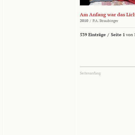
Am Anfang war das Lic
2010
/
P.A. Straubinger
539 Einträge
/
Seite 1
von 
Seitenanfang