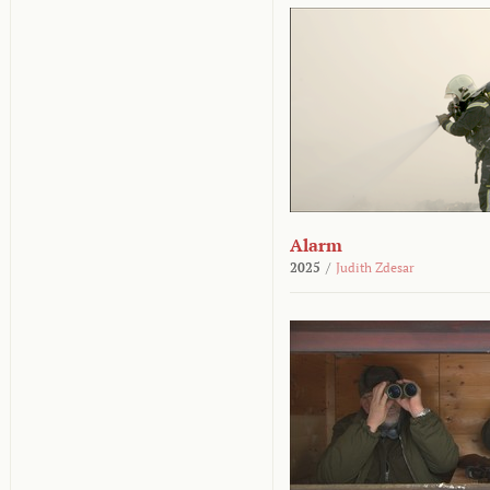
Alarm
2025
/
Judith Zdesar