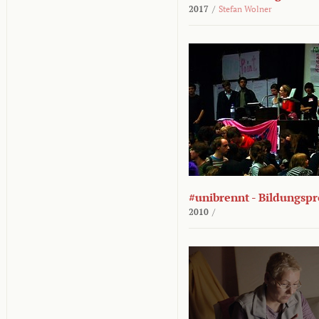
2017
/
Stefan Wolner
#unibrennt - Bildungspr
2010
/