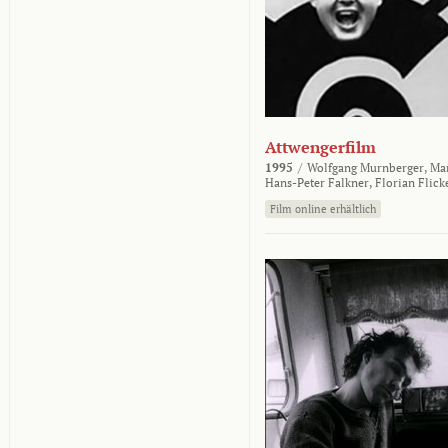
Attwengerfilm
1995
/
Wolfgang Murnberger,
Mar
Hans-Peter Falkner,
Florian Flick
Film online erhältlich