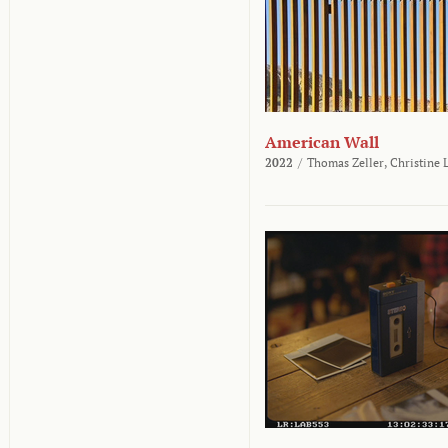
American Wall
2022
/
Thomas Zeller,
Christine 