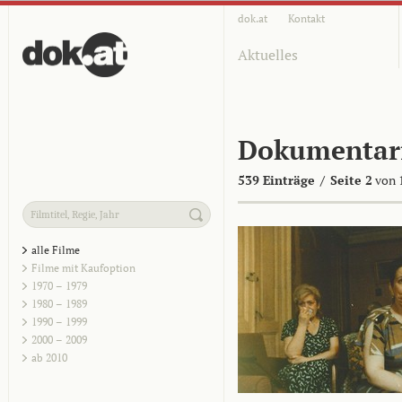
dok.at
Kontakt
Aktuelles
Dokumentar
539 Einträge
/
Seite 2
von 
alle Filme
Filme mit Kaufoption
1970 – 1979
1980 – 1989
1990 – 1999
2000 – 2009
ab 2010