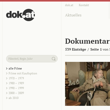
dok.at
Kontakt
Aktuelles
Dokumentar
539 Einträge
/
Seite 1
von 
alle Filme
Filme mit Kaufoption
1970 – 1979
1980 – 1989
1990 – 1999
2000 – 2009
ab 2010