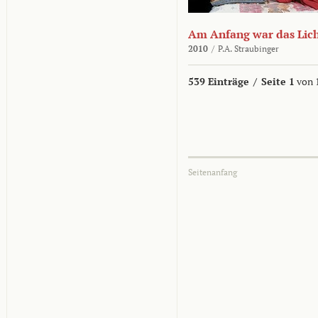
Am Anfang war das Lic
2010
/
P.A. Straubinger
539 Einträge
/
Seite 1
von 
Seitenanfang