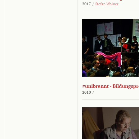
2017
/
Stefan Wolner
#unibrennt - Bildungspr
2010
/