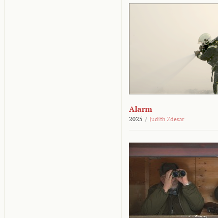
Alarm
2025
/
Judith Zdesar