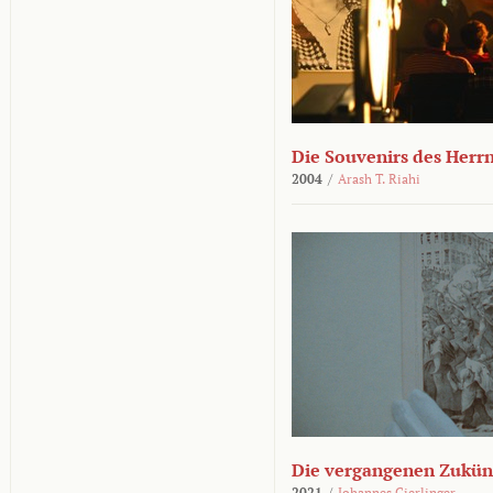
Die Souvenirs des Herr
2004
/
Arash T. Riahi
Die vergangenen Zukün
2021
/
Johannes Gierlinger