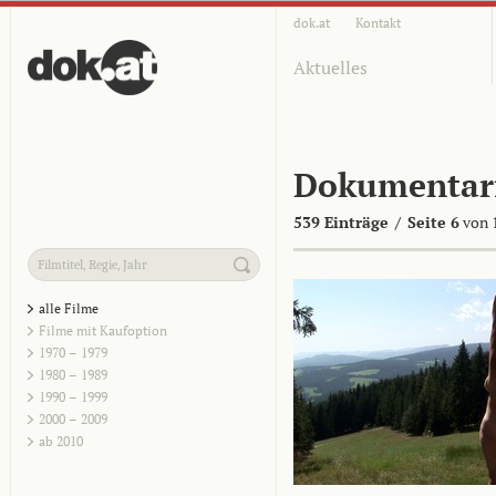
dok.at
Kontakt
Aktuelles
Dokumentar
539 Einträge
/
Seite 6
von 
alle Filme
Filme mit Kaufoption
1970 – 1979
1980 – 1989
1990 – 1999
2000 – 2009
ab 2010