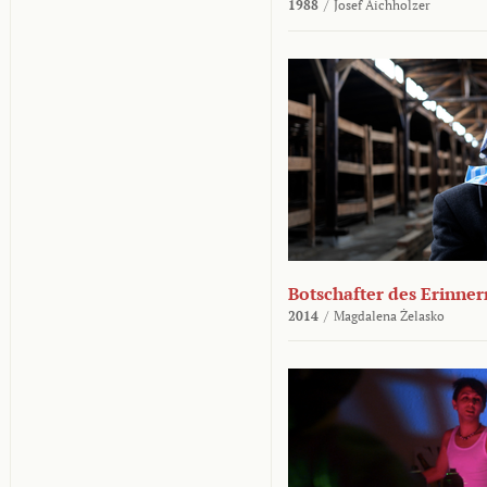
1988
/
Josef Aichholzer
Botschafter des Erinner
2014
/
Magdalena Żelasko