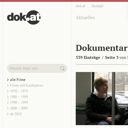
dok.at
Kontakt
Aktuelles
Dokumentar
539 Einträge
/
Seite 3
von 
alle Filme
Filme mit Kaufoption
1970 – 1979
1980 – 1989
1990 – 1999
2000 – 2009
ab 2010