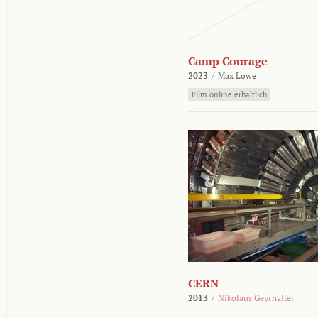
Camp Courage
2023
/
Max Lowe
Film online erhältlich
CERN
2013
/
Nikolaus Geyrhalter