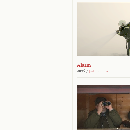
Alarm
2025
/
Judith Zdesar