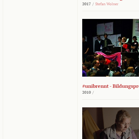
2017
/
Stefan Wolner
#unibrennt - Bildungspr
2010
/