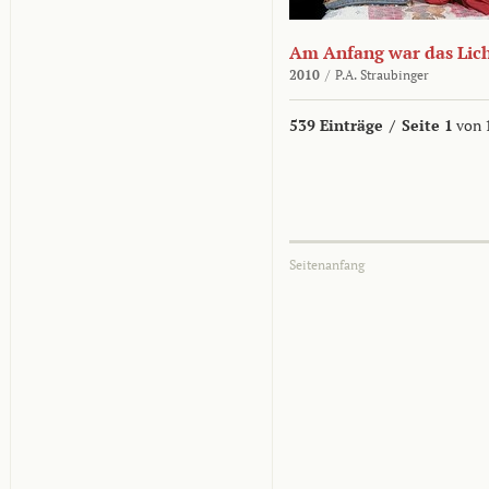
Am Anfang war das Lic
2010
/
P.A. Straubinger
539 Einträge
/
Seite 1
von 
Seitenanfang