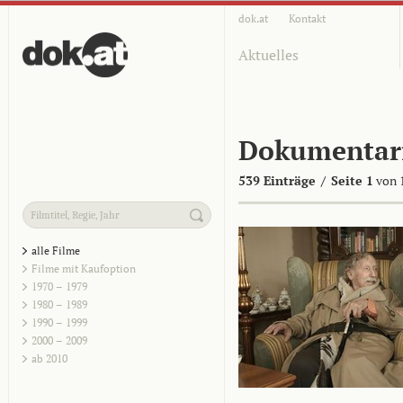
dok.at
Kontakt
Aktuelles
Dokumentar
539 Einträge
/
Seite 1
von 
alle Filme
Filme mit Kaufoption
1970 – 1979
1980 – 1989
1990 – 1999
2000 – 2009
ab 2010